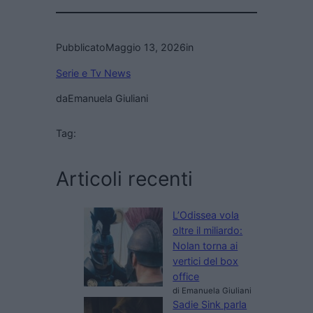
Pubblicato
Maggio 13, 2026
in
Serie e Tv News
da
Emanuela Giuliani
Tag:
Articoli recenti
L’Odissea vola
oltre il miliardo:
Nolan torna ai
vertici del box
office
di Emanuela Giuliani
Sadie Sink parla