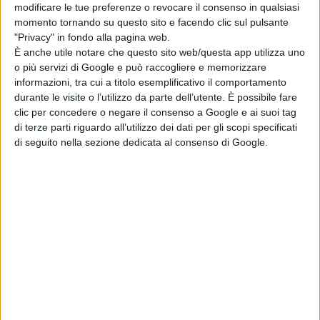
modificare le tue preferenze o revocare il consenso in qualsiasi
LION: su Disney+
momento tornando su questo sito e facendo clic sul pulsante
la storia vera del
"Privacy" in fondo alla pagina web.
cucciolo di leone
È anche utile notare che questo sito web/questa app utilizza uno
Kio
o più servizi di Google e può raccogliere e memorizzare
di La Redazione
informazioni, tra cui a titolo esemplificativo il comportamento
durante le visite o l’utilizzo da parte dell’utente. È possibile fare
clic per concedere o negare il consenso a Google e ai suoi tag
Chi siamo
Contatti
Privacy Policy
Cookie Policy
di terze parti riguardo all’utilizzo dei dati per gli scopi specificati
Emanuela Giuliani CFGLNMNL77T43L639
Disclaimer
di seguito nella sezione dedicata al consenso di Google.