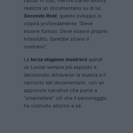
Lestat
in
tour,
mentre
Daniel Molloy
realizza un documentario su di lui.
Secondo Reid
, questo sviluppo lo
colpirà profondamente
: “Deve
essere furioso. Deve essere proprio
infastidito. Sarebbe strano il
contrario”.
La
terza stagione mostrerà
quindi
un
Lestat
sempre più esposto e
decostruito attraverso la musica e il
racconto del documentario, con un
approccio narrativo che punta a
“smantellare
” ciò che il personaggio
ha costruito attorno a sé.