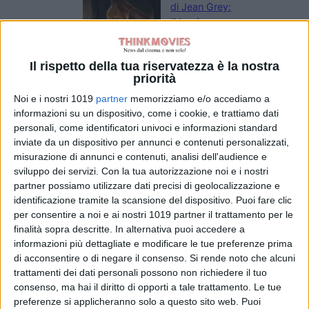
di Jean Grey:
“Non è una
cattiva”, il nuovo
volto degli X-Men
Il rispetto della tua riservatezza è la nostra
nel MCU
priorità
di Emanuela Giuliani
Il fumettista
Noi e i nostri 1019
partner
memorizziamo e/o accediamo a
Spugna firma il
informazioni su un dispositivo, come i cookie, e trattiamo dati
poster della 26ª
personali, come identificatori univoci e informazioni standard
edizione del
inviate da un dispositivo per annunci e contenuti personalizzati,
Trieste
misurazione di annunci e contenuti, analisi dell'audience e
Science+Fiction
sviluppo dei servizi.
Con la tua autorizzazione noi e i nostri
Festival
partner possiamo utilizzare dati precisi di geolocalizzazione e
identificazione tramite la scansione del dispositivo. Puoi fare clic
di La Redazione
Serpenti: il trailer
per consentire a noi e ai nostri 1019 partner il trattamento per le
e il poster
finalità sopra descritte. In alternativa puoi accedere a
anticipano il film
informazioni più dettagliate e modificare le tue preferenze prima
di acconsentire o di negare il consenso.
Si rende noto che alcuni
con Leonardo Lidi
trattamenti dei dati personali possono non richiedere il tuo
e Alessandro
consenso, ma hai il diritto di opporti a tale trattamento. Le tue
Borghi
preferenze si applicheranno solo a questo sito web. Puoi
di La Redazione