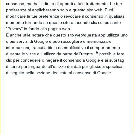
consenso, ma hai il diritto di opporti a tale trattamento. Le tue
preferenze si applicheranno solo a questo sito web. Puoi
modificare le tue preferenze o revocare il consenso in qualsiasi
momento tornando su questo sito e facendo clic sul pulsante
“Santa Guerra”
è un film che alterna
"Privacy" in fondo alla pagina web.
È anche utile notare che questo sito web/questa app utilizza uno
l’onirico al surreale per trattare
o più servizi di Google e può raccogliere e memorizzare
tematiche delicate ed universali e
informazioni, tra cui a titolo esemplificativo il comportamento
che fa della sperimentazione
durante le visite o l’utilizzo da parte dell’utente. È possibile fare
artistica il suo punto di forza.
clic per concedere o negare il consenso a Google e ai suoi tag
di terze parti riguardo all’utilizzo dei dati per gli scopi specificati
Un cast tutto al femminile che vede
di seguito nella sezione dedicata al consenso di Google.
la presenza, tra gli altri, di
Eugenia
Costantini
,
Emma
Quartullo
,
Ekaterina
Buscemi
,
Samantha
Casella
,
Isabella Tedesco
,
Simona
Lisi
e la partecipazione straordinaria
di
Maria Grazia Cucinotta
.