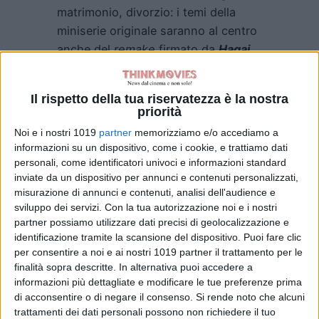
matrimonio, divorzio: i temi della
miniserie originale saranno al centro
anche del
remake
firmato da
Hagai
Levi
, raccontati attraverso la storia
di una coppia americana
Il rispetto della tua riservatezza è la nostra
contemporanea. Prodotto da
Media
priorità
Res
e
Endeavor
per
HBO.
Produttori
Noi e i nostri 1019
partner
memorizziamo e/o accediamo a
esecutivi
: Hagai Levi, Amy Herzog,
informazioni su un dispositivo, come i cookie, e trattiamo dati
Michael Ellenberg, Lars Blomgren,
personali, come identificatori univoci e informazioni standard
Jessica Chastain, Oscar Isaac,
inviate da un dispositivo per annunci e contenuti personalizzati,
misurazione di annunci e contenuti, analisi dell'audience e
Daniel Bergman, Blair Breard
.
sviluppo dei servizi.
Con la tua autorizzazione noi e i nostri
partner possiamo utilizzare dati precisi di geolocalizzazione e
identificazione tramite la scansione del dispositivo. Puoi fare clic
per consentire a noi e ai nostri 1019 partner il trattamento per le
finalità sopra descritte. In alternativa puoi accedere a
informazioni più dettagliate e modificare le tue preferenze prima
di acconsentire o di negare il consenso.
Si rende noto che alcuni
Pubblicato
Agosto 17, 2021
in
trattamenti dei dati personali possono non richiedere il tuo