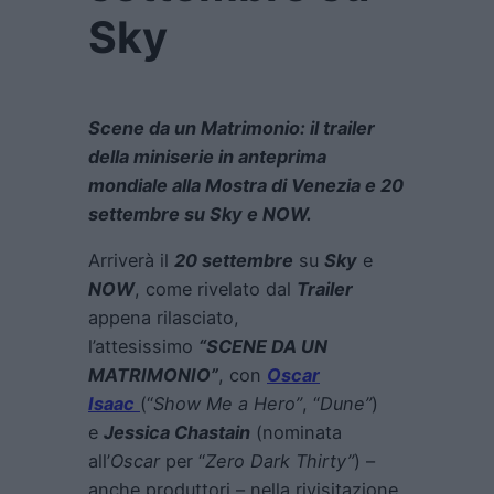
Sky
Scene da un Matrimonio: il trailer
della miniserie in anteprima
mondiale alla Mostra di Venezia e 20
settembre su Sky e NOW.
Arriverà il
20 settembre
su
Sky
e
NOW
, come rivelato dal
Trailer
appena rilasciato,
l’attesissimo
“SCENE DA UN
MATRIMONIO”
, con
Oscar
Isaac
(“
Show Me a Hero”
, “
Dune”
)
e
Jessica Chastain
(nominata
all’
Oscar
per “
Zero Dark Thirty”
) –
anche produttori – nella rivisitazione