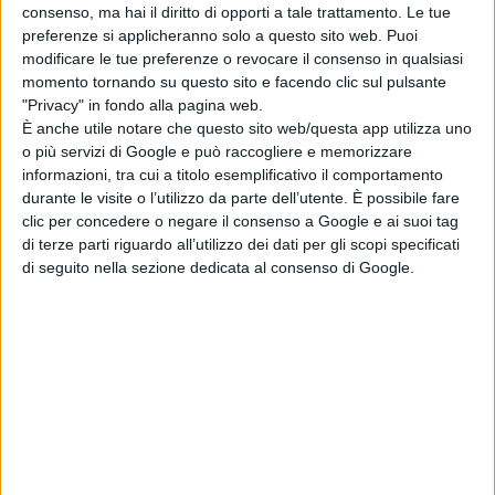
consenso, ma hai il diritto di opporti a tale trattamento. Le tue
Serie e Tv News
preferenze si applicheranno solo a questo sito web. Puoi
modificare le tue preferenze o revocare il consenso in qualsiasi
da
La Redazione
momento tornando su questo sito e facendo clic sul pulsante
"Privacy" in fondo alla pagina web.
Tag:
È anche utile notare che questo sito web/questa app utilizza uno
o più servizi di Google e può raccogliere e memorizzare
informazioni, tra cui a titolo esemplificativo il comportamento
Articoli recenti
durante le visite o l’utilizzo da parte dell’utente. È possibile fare
clic per concedere o negare il consenso a Google e ai suoi tag
di terze parti riguardo all’utilizzo dei dati per gli scopi specificati
Il fumettista
di seguito nella sezione dedicata al consenso di Google.
Spugna firma il
poster della 26ª
edizione del
Trieste
Science+Fiction
Festival
di La Redazione
Serpenti: il trailer
e il poster
anticipano il film