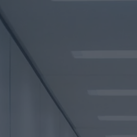
di La Redazione
L’Odissea vola
oltre il miliardo:
Nolan torna ai
vertici del box
office
di Emanuela Giuliani
Sadie Sink parla di
Jean Grey: “Non è
una cattiva”, il
nuovo volto degli
X-Men nel MCU
di Emanuela Giuliani
Il fumettista
Spugna firma il
poster della 26ª