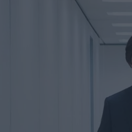
edizione del
Trieste
Science+Fiction Festival
di La Redazione
Serpenti: il trailer e
il poster
anticipano il film
con Leonardo Lidi
e Alessandro
Borghi
di La Redazione