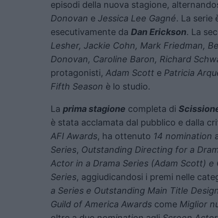
episodi della nuova stagione, alternandos
Donovan
e
Jessica Lee Gagné
. La serie
esecutivamente da
Dan Erickson
. La se
Lesher, Jackie Cohn, Mark Friedman, Be
Donovan, Caroline Baron, Richard Schwa
protagonisti,
Adam Scott
e
Patricia Arqu
Fifth Season
è lo studio.
La
prima stagione
completa di
Scission
è stata acclamata dal pubblico e dalla crit
AFI Awards
, ha ottenuto
14 nomination
a
Series
,
Outstanding Directing for a Dram
Actor in a Drama Series (Adam Scott) e 
Series
, aggiudicandosi i premi nelle cat
a Series e Outstanding Main Title Design
Guild of America Awards
come
Miglior n
oltre a due
nomination
agli
Screen Actor