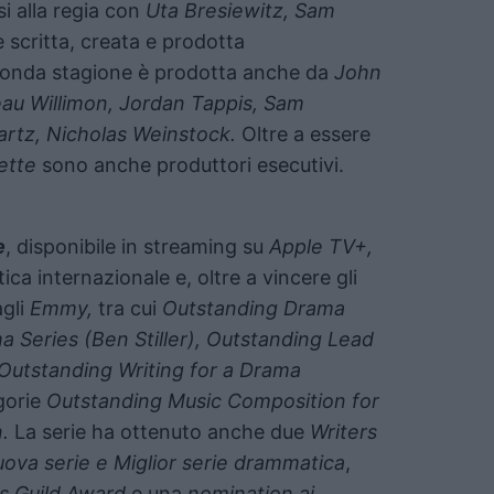
i alla regia con
Uta Bresiewitz, Sam
 è scritta, creata e prodotta
conda stagione è prodotta anche da
John
au Willimon, Jordan Tappis, Sam
rtz, Nicholas Weinstock.
Oltre a essere
ette
sono anche produttori esecutivi.
e
, disponibile in streaming su
Apple TV+,
ica internazionale e, oltre a vincere gli
gli
Emmy,
tra cui
Outstanding Drama
a Series (Ben Stiller), Outstanding Lead
Outstanding Writing for a Drama
egorie
Outstanding Music Composition for
.
La serie ha ottenuto anche due
Writers
uova serie e Miglior serie drammatica
,
s Guild Award
e una
nomination ai