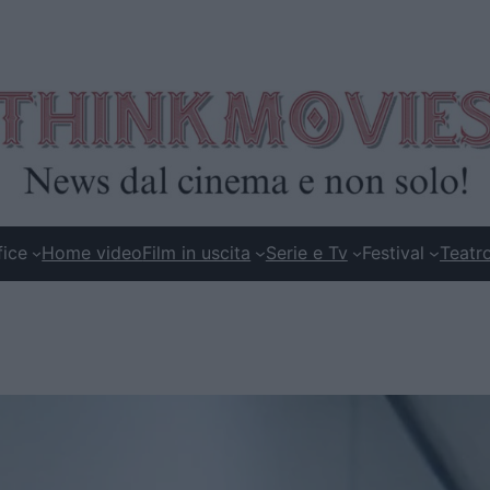
fice
Home video
Film in uscita
Serie e Tv
Festival
Teatr