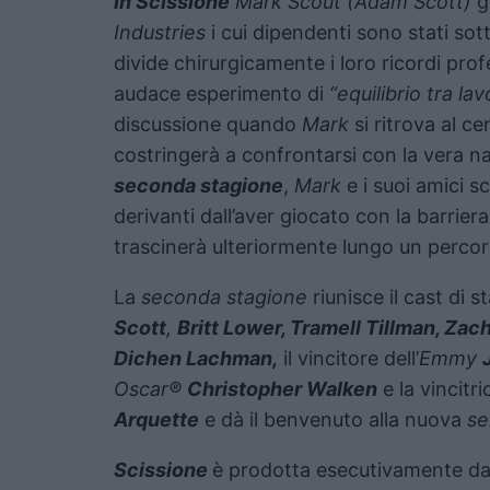
In Scissione
Mark Scout (Adam Scott)
g
Industries
i cui dipendenti sono stati sot
divide chirurgicamente i loro ricordi prof
audace esperimento di
“equilibrio tra lav
discussione quando
Mark
si ritrova al c
costringerà a confrontarsi con la vera na
seconda stagione
,
Mark
e i suoi amici s
derivanti dall’aver giocato con la barriera
trascinerà ulteriormente lungo un percors
La
seconda stagione
riunisce il cast di st
Scott
,
Britt Lower, Tramell Tillman, Zac
Dichen Lachman,
il vincitore dell’
Emmy
Oscar®
Christopher Walken
e la vincitric
Arquette
e dà il benvenuto alla nuova
se
Scissione
è prodotta esecutivamente d