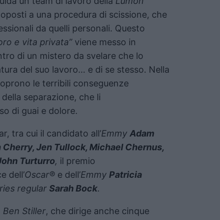
uida un team di lavoro della
Lumon
toposti a una procedura di scissione, che
essionali da quelli personali. Questo
oro e vita privata”
viene messo in
entro di un mistero da svelare che lo
tura del suo lavoro… e di se stesso. Nella
coprono le terribili conseguenze
 della separazione, che li
o di guai e dolore.
ar, tra cui il candidato all’
Emmy
Adam
h Cherry, Jen Tullock, Michael Chernus,
John Turturro
,
il premio
e dell’
Oscar®
e dell’
Emmy
Patricia
ries regular
Sarah Bock
.
a
Ben Stiller
, che dirige anche cinque