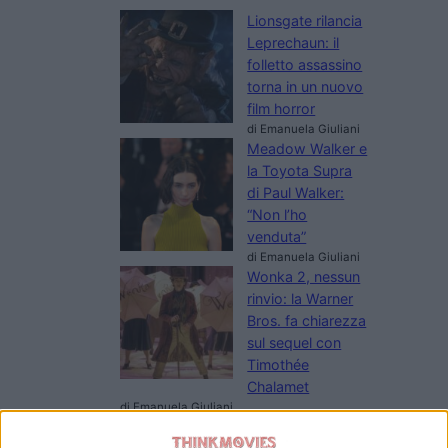
Lionsgate rilancia
Leprechaun: il
folletto assassino
torna in un nuovo
film horror
di Emanuela Giuliani
Meadow Walker e
la Toyota Supra
di Paul Walker:
“Non l’ho
venduta”
di Emanuela Giuliani
Wonka 2, nessun
rinvio: la Warner
Bros. fa chiarezza
sul sequel con
Timothée
Chalamet
di Emanuela Giuliani
Venezia 83: a