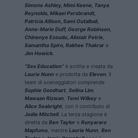
Simone Ashley, Mimi Keene, Tanya
Reynolds, Mikael Persbrandt,
Patricia Allison, Sami Outalbali,
Anne-Marie Duff, George Robinson,
Chinenye Ezeudu, Alistair Petrie,
Samantha Spiro, Rakhee Thakrar
e
Jim Howick
.
“Sex Education”
è scritta e creata da
Laurie Nunn
e prodotta da
Eleven
. Il
team di sceneggiatori comprende
Sophie Goodhart
,
Selina Lim
,
Mawaan Rizwan
,
Temi Wilkey
e
Alice Seabright
, con il contributo di
Jodie Mitchell
. La terza stagione è
diretta da
Ben Taylor
e
Runyararo
Mapfumo
,
mentre
Laurie Nunn
,
Ben