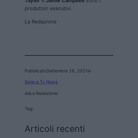
Taylor
e
Jamie Campbell
sono i
produttori esecutivi
.
La Redazione
Pubblicato
Settembre 26, 2021
in
Serie e Tv News
da
La Redazione
Tag:
Articoli recenti