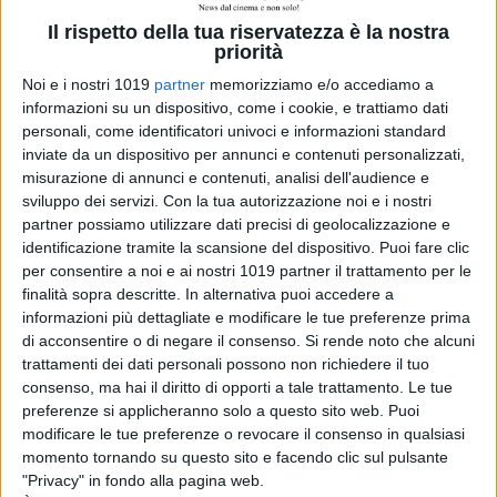
Luca Guadagnino
il Cartier Glory to
Il rispetto della tua riservatezza è la nostra
the Filmmaker
priorità
2026
Noi e i nostri 1019
partner
memorizziamo e/o accediamo a
di La Redazione
informazioni su un dispositivo, come i cookie, e trattiamo dati
Oceania, Dwayne
personali, come identificatori univoci e informazioni standard
Johnson risponde
inviate da un dispositivo per annunci e contenuti personalizzati,
alle recensioni
misurazione di annunci e contenuti, analisi dell'audience e
negative
sviluppo dei servizi.
Con la tua autorizzazione noi e i nostri
di Emanuela Giuliani
partner possiamo utilizzare dati precisi di geolocalizzazione e
identificazione tramite la scansione del dispositivo. Puoi fare clic
per consentire a noi e ai nostri 1019 partner il trattamento per le
Chi siamo
Contatti
Privacy Policy
Cookie Policy
finalità sopra descritte. In alternativa puoi accedere a
Emanuela Giuliani CFGLNMNL77T43L639
Disclaimer
informazioni più dettagliate e modificare le tue preferenze prima
di acconsentire o di negare il consenso.
Si rende noto che alcuni
trattamenti dei dati personali possono non richiedere il tuo
consenso, ma hai il diritto di opporti a tale trattamento. Le tue
preferenze si applicheranno solo a questo sito web. Puoi
modificare le tue preferenze o revocare il consenso in qualsiasi
momento tornando su questo sito e facendo clic sul pulsante
"Privacy" in fondo alla pagina web.