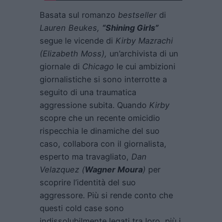
Basata sul romanzo
bestseller
di
Lauren Beukes,
“Shining Girls”
segue le vicende di
Kirby Mazrachi
(Elizabeth Moss),
un’archivista di un
giornale di
Chicago
le cui ambizioni
giornalistiche si sono interrotte a
seguito di una traumatica
aggressione subita. Quando
Kirby
scopre che un recente omicidio
rispecchia le dinamiche del suo
caso, collabora con il giornalista,
esperto ma travagliato,
Dan
Velazquez (
Wagner Moura
)
per
scoprire l’identità del suo
aggressore. Più si rende conto che
questi cold case sono
indissolubilmente legati tra loro, più i