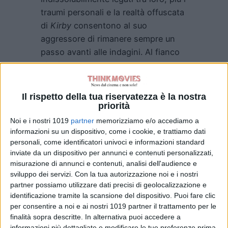
traumi personali e la realtà offuscata
di
Kirby
consentono al suo
aggressore di rimanere sempre un
passo avanti alle indagini. Al fianco
di
Elisabeth Moss
e
Wagner Moura
,
nel cast dell’avvincente thriller
troviamo
Phillipa Soo, Amy
Il rispetto della tua riservatezza è la nostra
Brenneman
e
Jamie Bell
.
priorità
Noi e i nostri 1019
partner
memorizziamo e/o accediamo a
“Shining Girls”
è adattato per la
informazioni su un dispositivo, come i cookie, e trattiamo dati
televisione e prodotto da
Silka Luisa
,
personali, come identificatori univoci e informazioni standard
che è anche
showrunner.
Elisabeth
inviate da un dispositivo per annunci e contenuti personalizzati,
misurazione di annunci e contenuti, analisi dell'audience e
Moss
, che troviamo anche alla
sviluppo dei servizi.
Con la tua autorizzazione noi e i nostri
regia, è produttrice esecutiva
partner possiamo utilizzare dati precisi di geolocalizzazione e
attraverso
Love
e
Squalor Pictures
,
identificazione tramite la scansione del dispositivo. Puoi fare clic
insieme a
Lindsey McManus.
per consentire a noi e ai nostri 1019 partner il trattamento per le
finalità sopra descritte. In alternativa puoi accedere a
Leonardo DiCaprio, Jennifer
informazioni più dettagliate e modificare le tue preferenze prima