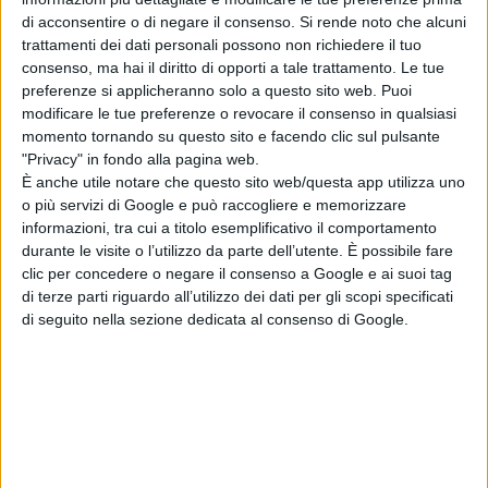
Davisson
e
Michael Hampton
sono i
di acconsentire o di negare il consenso.
Si rende noto che alcuni
produttori esecutivi di
Appian Way.
trattamenti dei dati personali possono non richiedere il tuo
Michelle MacLaren
dirige la serie di
consenso, ma hai il diritto di opporti a tale trattamento. Le tue
preferenze si applicheranno solo a questo sito web. Puoi
cui è produttrice esecutiva insieme
modificare le tue preferenze o revocare il consenso in qualsiasi
a
Rebecca Hobbs
per
MacLaren
momento tornando su questo sito e facendo clic sul pulsante
Entertainment
, con
Daina Reid
,
"Privacy" in fondo alla pagina web.
anche lei produttrice esecutiva come
È anche utile notare che questo sito web/questa app utilizza uno
o più servizi di Google e può raccogliere e memorizzare
l’autrice
Lauren Beukes
e
Alan Page
informazioni, tra cui a titolo esemplificativo il comportamento
Arriaga.
durante le visite o l’utilizzo da parte dell’utente. È possibile fare
clic per concedere o negare il consenso a Google e ai suoi tag
La Redazione
di terze parti riguardo all’utilizzo dei dati per gli scopi specificati
di seguito nella sezione dedicata al consenso di Google.
Pubblicato
Marzo 29, 2022
in