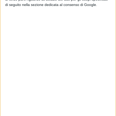
da
La Redazione
di seguito nella sezione dedicata al consenso di Google.
Tag:
Articoli recenti
Il fumettista
Spugna firma il
poster della 26ª
edizione del
Trieste
Science+Fiction
Festival
di La Redazione
Serpenti: il trailer
e il poster
anticipano il film
con Leonardo Lidi
e Alessandro