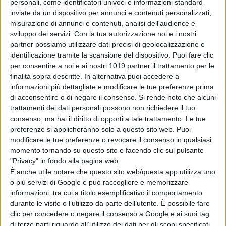
personali, come identificatori univoci e informazioni standard
L’immaginazione può tradire i fatti
inviate da un dispositivo per annunci e contenuti personalizzati,
“realmente accaduti”
ma non la
misurazione di annunci e contenuti, analisi dell'audience e
verità. La narrazione ha l’andamento
sviluppo dei servizi.
Con la tua autorizzazione noi e i nostri
partner possiamo utilizzare dati precisi di geolocalizzazione e
di un thriller, si sviluppa su tre
identificazione tramite la scansione del dispositivo. Puoi fare clic
caratteri principali: il re caduto, la
per consentire a noi e ai nostri 1019 partner il trattamento per le
figlia che lotta per lui, e un terzo
finalità sopra descritte. In alternativa puoi accedere a
personaggio, un ragazzo misterioso,
informazioni più dettagliate e modificare le tue preferenze prima
di acconsentire o di negare il consenso.
Si rende noto che alcuni
che si introduce nel loro mondo e
trattamenti dei dati personali possono non richiedere il tuo
cerca di scardinarlo dall’interno.
consenso, ma hai il diritto di opporti a tale trattamento. Le tue
preferenze si applicheranno solo a questo sito web. Puoi
modificare le tue preferenze o revocare il consenso in qualsiasi
momento tornando su questo sito e facendo clic sul pulsante
"Privacy" in fondo alla pagina web.
È anche utile notare che questo sito web/questa app utilizza uno
o più servizi di Google e può raccogliere e memorizzare
informazioni, tra cui a titolo esemplificativo il comportamento
Pubblicato
Luglio 22, 2020
in
durante le visite o l’utilizzo da parte dell’utente. È possibile fare
News cinema e film
clic per concedere o negare il consenso a Google e ai suoi tag
di terze parti riguardo all’utilizzo dei dati per gli scopi specificati