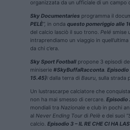
organizzata da un ufficiale di un campo d
Sky Documentaries
programma il docu
PELÈ
”,
in onda
questo pomeriggio alle 1
del calcio lasciò il suo trono.
Pelé
smise u
intraprendiamo un viaggio in quell’ultima
da chi c’era.
Sky Sport Football
propone 3 episodi del
miniserie
#
Sky
Buffa
R
acconta
.
Episodio
15.45):
dalla terra di
Bauru
, sulla strada
Un lustrascarpe calciatore che conquista i
non ha mai smesso di cercare.
Episodio 
mondiali tra
Nazionale
e club in pochi an
al
Never Ending Tour
di
Pelè
e dei suoi
“
calcio.
Episodio 3 – IL RE CHE CI HA LA