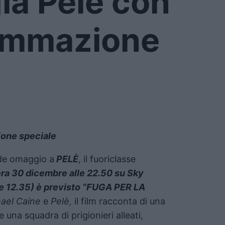
a Pelè con
ammazione
one speciale
e omaggio a
PELÈ
, il fuoriclasse
ra 30 dicembre alle 22.50 su Sky
le 12.35) è previsto “FUGA PER LA
hael Caine
e
Pelè,
il film racconta di una
e una squadra di prigionieri alleati,