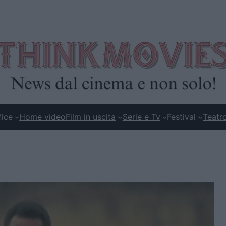
fice
Home video
Film in uscita
Serie e Tv
Festival
Teatr