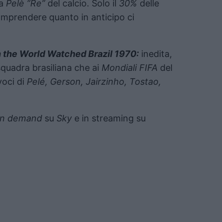
na
Pelè “Re”
del calcio. Solo il
30%
delle
comprendere quanto in anticipo ci
 the World Watched Brazil 1970:
inedita,
 squadra brasiliana che ai
Mondiali FIFA
del
voci di
Pelé, Gerson, Jairzinho, Tostao,
n demand
su
Sky
e in streaming su