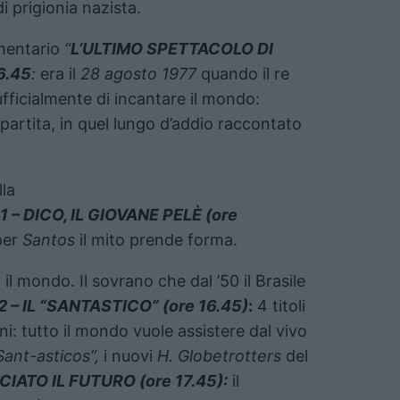
i prigionia nazista.
mentario
“
L’ULTIMO SPETTACOLO DI
6.45
:
era il
28 agosto 1977
quando il re
fficialmente di incantare il mondo:
 partita, in quel lungo d’addio raccontato
la
 1 – DICO, IL GIOVANE PELÈ (ore
 per
Santos
il mito prende forma.
l mondo. Il sovrano che dal ’50 il Brasile
2 – IL “SANTASTICO” (ore 16.45)
:
4 titoli
ni: tutto il mondo vuole assistere dal vivo
Sant-asticos”,
i nuovi
H. Globetrotters
del
SCIATO IL FUTURO (ore 17.45):
il