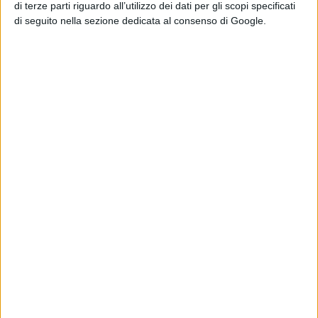
di terze parti riguardo all’utilizzo dei dati per gli scopi specificati
Frank Grillo dal 19 gennaio su Prime
di seguito nella sezione dedicata al consenso di Google.
Video
La Redazione
Pubblicato
Gennaio 13, 2023
in
News cinema e film
da
La Redazione
Tag:
Articoli recenti