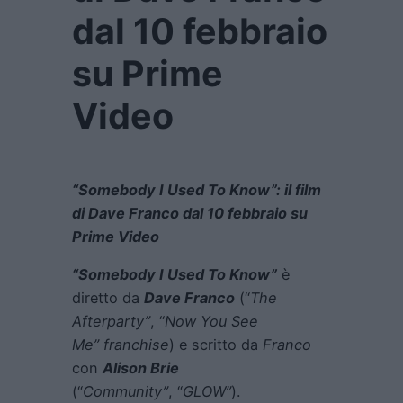
dal 10 febbraio
su Prime
Video
“Somebody I Used To Know”: il film
di Dave Franco dal 10 febbraio su
Prime Video
“Somebody I Used To Know”
è
diretto da
Dave Franco
(“
The
Afterparty”
, “
Now You See
Me”
franchise
) e scritto da
Franco
con
Alison Brie
(“
Community”
, “
GLOW”
).