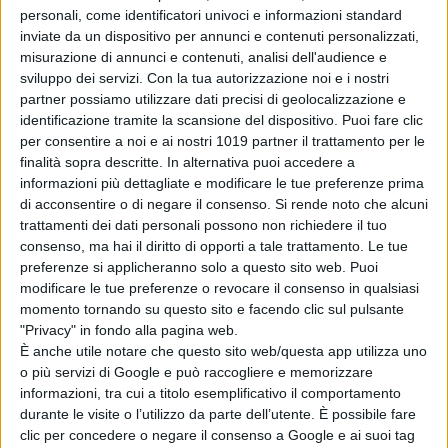
La situazione si fa ancora più
personali, come identificatori univoci e informazioni standard
confusa quando scopre che Sean si
inviate da un dispositivo per annunci e contenuti personalizzati,
misurazione di annunci e contenuti, analisi dell'audience e
sta per sposare con Cassidy
sviluppo dei servizi.
Con la tua autorizzazione noi e i nostri
(Kiersey Clemons) la cui sicurezza e
partner possiamo utilizzare dati precisi di geolocalizzazione e
creatività ricordano a Ally la persona
identificazione tramite la scansione del dispositivo. Puoi fare clic
che era lei stessa un tempo.
per consentire a noi e ai nostri 1019 partner il trattamento per le
finalità sopra descritte. In alternativa puoi accedere a
Diretto da
Dave Franco
e scritto da
informazioni più dettagliate e modificare le tue preferenze prima
di acconsentire o di negare il consenso.
Si rende noto che alcuni
Franco & Alison Brie
,
“Sombody I
trattamenti dei dati personali possono non richiedere il tuo
Used To Know”
è una storia d’amore
consenso, ma hai il diritto di opporti a tale trattamento. Le tue
non convenzionale su tre persone
preferenze si applicheranno solo a questo sito web. Puoi
che inaspettatamente si aiutano l’un
modificare le tue preferenze o revocare il consenso in qualsiasi
momento tornando su questo sito e facendo clic sul pulsante
l’altra a riscoprire chi sono
"Privacy" in fondo alla pagina web.
veramente, da dove arrivano e dove
È anche utile notare che questo sito web/questa app utilizza uno
stanno andando.
o più servizi di Google e può raccogliere e memorizzare
informazioni, tra cui a titolo esemplificativo il comportamento
Leggi anche:
“Lamborghini – The
durante le visite o l’utilizzo da parte dell’utente. È possibile fare
man behind the legend”: il film con
clic per concedere o negare il consenso a Google e ai suoi tag