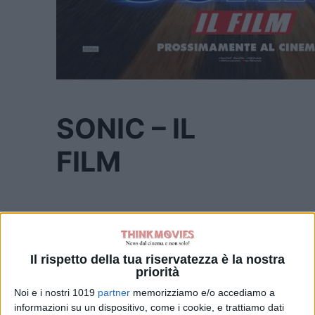
SONIC – IL
FILM
Data di uscita
: 13 febbraio 2020
Genere
: Animazione
Il rispetto della tua riservatezza è la nostra
priorità
Nazionalità
: USA
Noi e i nostri 1019
partner
memorizziamo e/o accediamo a
informazioni su un dispositivo, come i cookie, e trattiamo dati
Regia
: Jeff Fowler