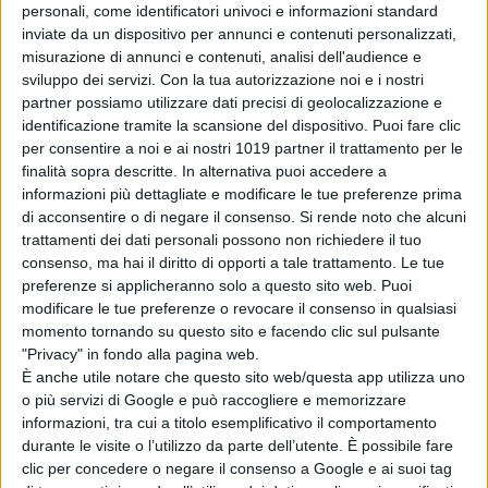
personali, come identificatori univoci e informazioni standard
inviate da un dispositivo per annunci e contenuti personalizzati,
Cast
: James Marsden, Ben
misurazione di annunci e contenuti, analisi dell'audience e
Schwartz, Natasha Rothwell, Tika
sviluppo dei servizi.
Con la tua autorizzazione noi e i nostri
Sumpter, Neal McDonough, Adam
partner possiamo utilizzare dati precisi di geolocalizzazione e
Pally, Jim Carrey, Leanne Lapp,
identificazione tramite la scansione del dispositivo. Puoi fare clic
Michael Hogan, Frank C. Turner
per consentire a noi e ai nostri 1019 partner il trattamento per le
finalità sopra descritte. In alternativa puoi accedere a
Durata
: 100 minuti
informazioni più dettagliate e modificare le tue preferenze prima
di acconsentire o di negare il consenso.
Si rende noto che alcuni
Distribuzione
: 20th Century Studios
trattamenti dei dati personali possono non richiedere il tuo
consenso, ma hai il diritto di opporti a tale trattamento. Le tue
preferenze si applicheranno solo a questo sito web. Puoi
TRAMA
modificare le tue preferenze o revocare il consenso in qualsiasi
momento tornando su questo sito e facendo clic sul pulsante
In
“SONIC – IL FILM”,
Sonic
e il suo
"Privacy" in fondo alla pagina web.
migliore amico Tom
,
si uniscono per
È anche utile notare che questo sito web/questa app utilizza uno
difendere il pianeta dal genio
o più servizi di Google e può raccogliere e memorizzare
malvagio, il Dr. Robotnik, e dai suoi
informazioni, tra cui a titolo esemplificativo il comportamento
diabolici piani per il dominio del
durante le visite o l’utilizzo da parte dell’utente. È possibile fare
clic per concedere o negare il consenso a Google e ai suoi tag
mondo.