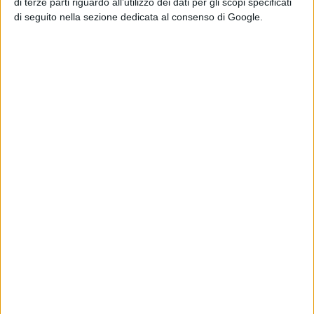
di terze parti riguardo all’utilizzo dei dati per gli scopi specificati
di seguito nella sezione dedicata al consenso di Google.
Pubblicato
Febbraio 7, 2020
in
Schede Film
da
La Redazione
Tag:
Articoli recenti
NIMRODS
di La Redazione