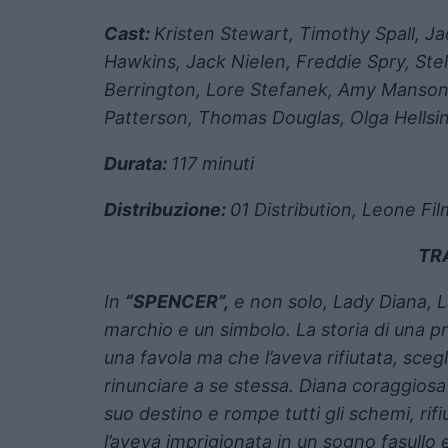
Cast:
Kristen Stewart, Timothy Spall, Jac
Hawkins, Jack Nielen, Freddie Spry, Stel
Berrington, Lore Stefanek, Amy Manso
Patterson, Thomas Douglas, Olga Hellsi
Durata:
117 minuti
Distribuzione:
01 Distribution, Leone Fi
TR
In
“SPENCER”,
e non solo, Lady Diana, 
marchio e un simbolo. La storia di una p
una favola ma che l’aveva rifiutata, sce
rinunciare a se stessa. Diana coraggiosa 
suo destino e rompe tutti gli schemi, rifi
l’aveva imprigionata in un sogno fasullo 