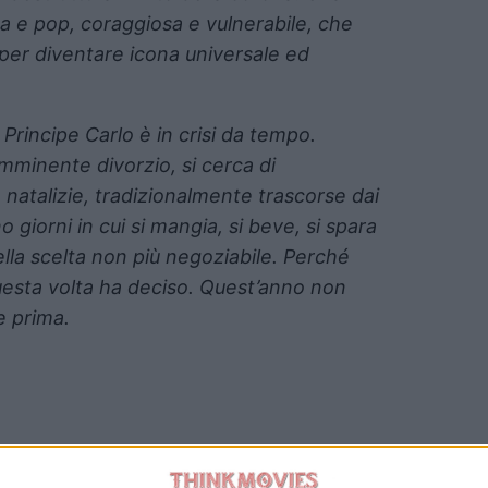
a e pop, coraggiosa e vulnerabile, che
 per diventare icona universale ed
l Principe Carlo è in crisi da tempo.
imminente divorzio, si cerca di
à natalizie, tradizionalmente trascorse dai
 giorni in cui si mangia, si beve, si spara
 della scelta non più negoziabile. Perché
uesta volta ha deciso. Quest’anno non
e prima.