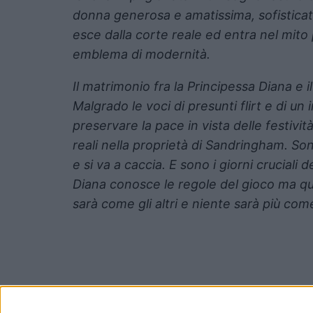
donna generosa e amatissima, sofisticat
esce dalla corte reale ed entra nel mito
emblema di modernità.
Il matrimonio fra la
Principessa Diana
e i
Malgrado le voci di presunti
flirt
e di un 
preservare la pace in vista delle festivit
reali nella proprietà di Sandringham. Sono
e si va a caccia. E sono i giorni cruciali
Diana conosce le regole del gioco ma q
sarà come gli altri e niente sarà più com