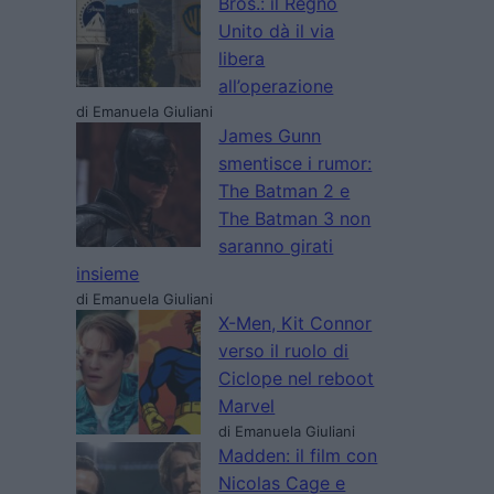
Bros.: il Regno
Unito dà il via
libera
all’operazione
di Emanuela Giuliani
James Gunn
smentisce i rumor:
The Batman 2 e
The Batman 3 non
saranno girati
insieme
di Emanuela Giuliani
X-Men, Kit Connor
verso il ruolo di
Ciclope nel reboot
Marvel
di Emanuela Giuliani
Madden: il film con
Nicolas Cage e