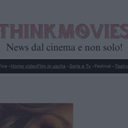
fice
Home video
Film in uscita
Serie e Tv
Festival
Teatr