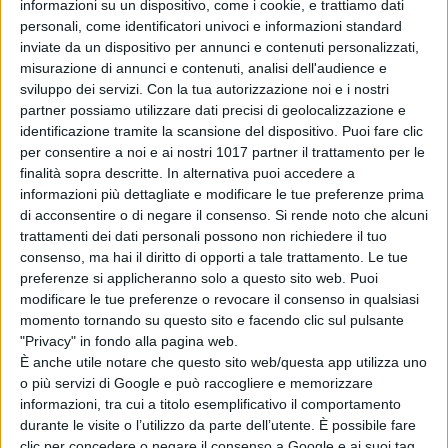
informazioni su un dispositivo, come i cookie, e trattiamo dati
attraversa.
personali, come identificatori univoci e informazioni standard
inviate da un dispositivo per annunci e contenuti personalizzati,
Nel frattempo, su
Terra 1610
,
Miles
misurazione di annunci e contenuti, analisi dell'audience e
Morales
sta ancora lottando con la
sviluppo dei servizi.
Con la tua autorizzazione noi e i nostri
partner possiamo utilizzare dati precisi di geolocalizzazione e
puntualità, e mentre cerca di
identificazione tramite la scansione del dispositivo. Puoi fare clic
combattere alcuni cattivi è in ritardo
per consentire a noi e ai nostri 1017 partner il trattamento per le
per una sessione di consulenza al
finalità sopra descritte. In alternativa puoi accedere a
college, e i suoi genitori, (doppiati
informazioni più dettagliate e modificare le tue preferenze prima
di acconsentire o di negare il consenso.
Si rende noto che alcuni
da
Luna Lauren Velez
e
Brian Tyree
trattamenti dei dati personali possono non richiedere il tuo
Henry
), stanno inventando delle
consenso, ma hai il diritto di opporti a tale trattamento. Le tue
scuse con il suo problematico
preferenze si applicheranno solo a questo sito web. Puoi
consulente (
Rachel Dratch
).
modificare le tue preferenze o revocare il consenso in qualsiasi
momento tornando su questo sito e facendo clic sul pulsante
Il compagno di stanza di
Miles
lo
"Privacy" in fondo alla pagina web.
aiuta a togliersi il costume di
Spidey
È anche utile notare che questo sito web/questa app utilizza uno
o più servizi di Google e può raccogliere e memorizzare
per andare alla riunione, che si rivela
informazioni, tra cui a titolo esemplificativo il comportamento
essere sui suoi voti. Sta andando
durante le visite o l’utilizzo da parte dell’utente. È possibile fare
abbastanza bene, ma la
B
in
clic per concedere o negare il consenso a Google e ai suoi tag