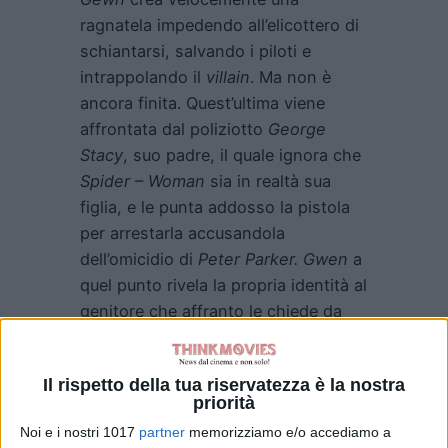
ragnatela impedendo all’elicottero di
schiantarsi, salvando i piloti e
intrappolando il
villain
. Ma non è
ancora finita. Quest’ultima viene
affrontata dal poliziotto
George
Stacy
, suo padre, il quale ignora che
Spider – Woman
sia in realtà sua
figlia, e le punta addosso la pistola
per arrestarla accusandola
dell’omicidio di
Peter Parker. Gwen
a
quel punto rivela la propria identità al
genitore che affranto le chiede da
quanto gli nasconde la verità, a quel
punto interviene
Spider – Man 2099
Il rispetto della tua riservatezza è la nostra
che rinchiude l’uomo in una sorta di
priorità
prigione elettrica, apre un portale e
Noi e i nostri 1017
partner
memorizziamo e/o accediamo a
assieme a lei e
Jessica Drew
lo