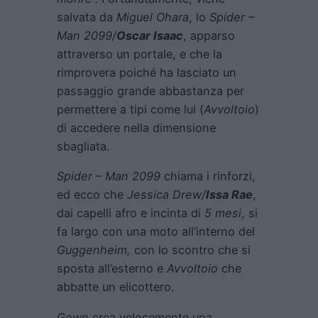
salvata da
Miguel Ohara
, lo
Spider –
Man 2099/
Oscar Isaac
, apparso
attraverso un portale, e che la
rimprovera poiché ha lasciato un
passaggio grande abbastanza per
permettere a tipi come lui (
Avvoltoio
)
di accedere nella dimensione
sbagliata.
Spider – Man
2099
chiama i rinforzi,
ed ecco che
Jessica Drew/
Issa Rae
,
dai capelli afro e incinta di
5 mesi
, si
fa largo con una moto all’interno del
Guggenheim,
con lo scontro che si
sposta all’esterno e
Avvoltoio
che
abbatte un elicottero.
Gewn
crea velocemente una