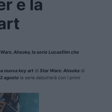
r e la
art
ar Wars. Ahsoka, la serie Lucasfilm che
na nuova key art
di
Star Wars
:
Ahsoka
di
3 agosto
la serie debutterà con i primi