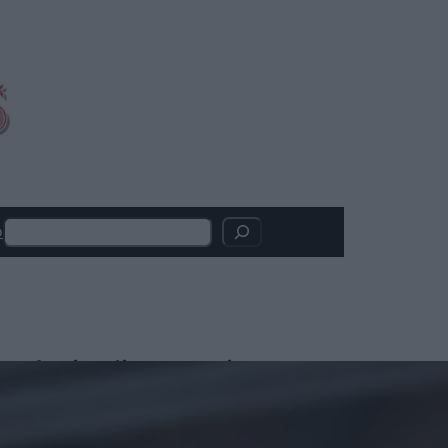
Search
o
Articoli recenti
L’Odissea vola