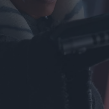
il poster
anticipano il film
con Leonardo Lidi
e Alessandro
Borghi
di La Redazione
LION: su Disney+
la storia vera del
cucciolo di leone
Kio
di La Redazione