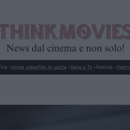
fice
Home video
Film in uscita
Serie e Tv
Festival
Teatr