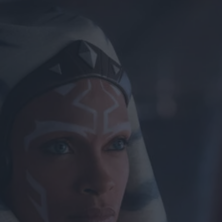
oltre il miliardo:
Nolan torna ai
vertici del box
office
di Emanuela Giuliani
Sadie Sink parla di
Jean Grey: “Non è
una cattiva”, il
nuovo volto degli
X-Men nel MCU
di Emanuela Giuliani
Il fumettista
Spugna firma il
poster della 26ª
edizione del
Trieste
Science+Fiction Festival
di La Redazione
Serpenti: il trailer e