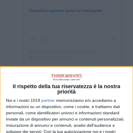
Visualizza questo post su Instagram
Un post condiviso da Lucasfilm (@lucasfilm)
Il rispetto della tua riservatezza è la nostra
Ad annunciare lo
show
Jon Watts
e
priorità
Christopher Ford
, i quali sono a
Noi e i nostri 1019
partner
memorizziamo e/o accediamo a
lavoro sulla sceneggiatura e si
informazioni su un dispositivo, come i cookie, e trattiamo dati
personali, come identificatori univoci e informazioni standard
occuperanno della produzione
inviate da un dispositivo per annunci e contenuti personalizzati,
esecutiva assieme a
Jon Favreau
e
misurazione di annunci e contenuti, analisi dell'audience e
Dave Filoni
. Al momento, non sono
sviluppo dei servizi.
Con la tua autorizzazione noi e i nostri