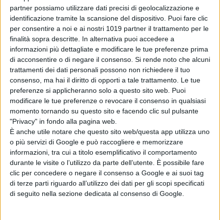
stati diffusi ulteriori dettagli, non
partner possiamo utilizzare dati precisi di geolocalizzazione e
resta quindi che attendere e come
identificazione tramite la scansione del dispositivo. Puoi fare clic
per consentire a noi e ai nostri 1019 partner il trattamento per le
sempre vi terremo aggiornati.
finalità sopra descritte. In alternativa puoi accedere a
informazioni più dettagliate e modificare le tue preferenze prima
di acconsentire o di negare il consenso.
Si rende noto che alcuni
trattamenti dei dati personali possono non richiedere il tuo
consenso, ma hai il diritto di opporti a tale trattamento. Le tue
preferenze si applicheranno solo a questo sito web. Puoi
modificare le tue preferenze o revocare il consenso in qualsiasi
Pubblicato
Maggio 27, 2022
in
momento tornando su questo sito e facendo clic sul pulsante
"Privacy" in fondo alla pagina web.
Serie e Tv News
È anche utile notare che questo sito web/questa app utilizza uno
o più servizi di Google e può raccogliere e memorizzare
da
Emanuela Giuliani
informazioni, tra cui a titolo esemplificativo il comportamento
durante le visite o l’utilizzo da parte dell’utente. È possibile fare
Tag:
clic per concedere o negare il consenso a Google e ai suoi tag
di terze parti riguardo all’utilizzo dei dati per gli scopi specificati
Star Wars
di seguito nella sezione dedicata al consenso di Google.
Articoli recenti