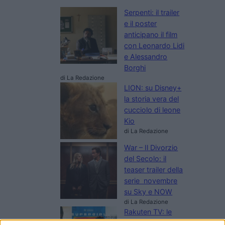
Serpenti: il trailer
e il poster
anticipano il film
con Leonardo Lidi
e Alessandro
Borghi
di La Redazione
LION: su Disney+
la storia vera del
cucciolo di leone
Kio
di La Redazione
War – Il Divorzio
del Secolo: il
teaser trailer della
serie novembre
su Sky e NOW
di La Redazione
Rakuten TV: le
novità di agosto