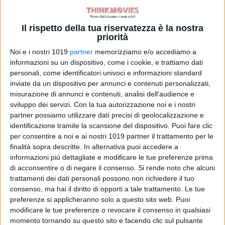
di La Redazione
Il rispetto della tua riservatezza è la nostra
priorità
Sam Neill apparirà
Noi e i nostri 1019
partner
memorizziamo e/o accediamo a
in The Legend of
informazioni su un dispositivo, come i cookie, e trattiamo dati
Zelda: l’attore
personali, come identificatori univoci e informazioni standard
aveva completato
inviate da un dispositivo per annunci e contenuti personalizzati,
le riprese prima
misurazione di annunci e contenuti, analisi dell'audience e
della morte
sviluppo dei servizi.
Con la tua autorizzazione noi e i nostri
di Emanuela Giuliani
partner possiamo utilizzare dati precisi di geolocalizzazione e
identificazione tramite la scansione del dispositivo. Puoi fare clic
per consentire a noi e ai nostri 1019 partner il trattamento per le
Chi siamo
Contatti
Privacy Policy
Cookie Policy
finalità sopra descritte. In alternativa puoi accedere a
Emanuela Giuliani CFGLNMNL77T43L639
Disclaimer
informazioni più dettagliate e modificare le tue preferenze prima
di acconsentire o di negare il consenso.
Si rende noto che alcuni
trattamenti dei dati personali possono non richiedere il tuo
consenso, ma hai il diritto di opporti a tale trattamento. Le tue
preferenze si applicheranno solo a questo sito web. Puoi
modificare le tue preferenze o revocare il consenso in qualsiasi
momento tornando su questo sito e facendo clic sul pulsante