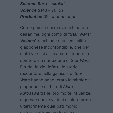
Science Saru
–
Akakiri
Science Saru
–
T0-B1
Production IG
–
Il nono Jedi
Come prima esperienza nel mondo
dell’anime, ogni corto di
“
Star Wars:
Visions
”
racchiude una sensibilità
giapponese inconfondibile, che per
molti versi si allinea con il tono e lo
spirito della narrazione di
Star Wars
.
Fin dall’inizio, infatti, le storie
raccontate nella galassia di
Star
Wars
hanno annoverato la mitologia
giapponese e i film di
Akira
Kurosawa
tra le loro molte influenze,
e queste nuove visioni esploreranno
ulteriormente quel patrimonio
culturale attraverso lo stile di