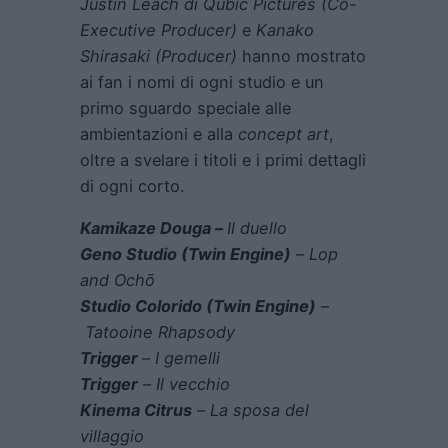
Justin Leach
di Qubic Pictures (Co-
Executive Producer)
e
Kanako
Shirasaki (Producer)
hanno mostrato
ai fan i nomi di ogni studio e un
primo sguardo speciale alle
ambientazioni e alla
concept art
,
oltre a svelare i titoli e i primi dettagli
di ogni corto.
Kamikaze Douga
–
Il duello
Geno Studio (Twin Engine)
–
Lop
and Ochō
Studio Colorido (Twin Engine)
–
Tatooine Rhapsody
Trigger
–
I gemelli
Trigger
–
Il vecchio
Kinema Citrus
–
La sposa del
villaggio