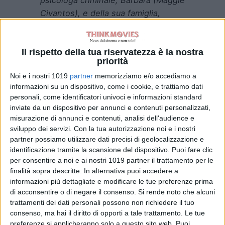
Civantos
), e della sua famiglia,
vittima di un rapimento lampo: una
terrificante forma di estorsione che
si sta diffondendo in tutto il mondo
Il rispetto della tua riservatezza è la nostra
priorità
e, nella maggior parte dei casi,
Noi e i nostri 1019
partner
memorizziamo e/o accediamo a
finisce con un omicidio violento.
informazioni su un dispositivo, come i cookie, e trattiamo dati
Consapevoli che la paura è il più
personali, come identificatori univoci e informazioni standard
grande business del mondo, sono in
inviate da un dispositivo per annunci e contenuti personalizzati,
molti a usarla come metodo rapido
misurazione di annunci e contenuti, analisi dell'audience e
sviluppo dei servizi.
Con la tua autorizzazione noi e i nostri
per trarre profitto. Dopo il suo
partner possiamo utilizzare dati precisi di geolocalizzazione e
rapimento, Barbara lavora come
identificazione tramite la scansione del dispositivo. Puoi fare clic
negoziatrice in casi simili al suo e il
per consentire a noi e ai nostri 1019 partner il trattamento per le
suo obiettivo principale è capire
finalità sopra descritte. In alternativa puoi accedere a
informazioni più dettagliate e modificare le tue preferenze prima
perché è stata rapita e scoprire le
di acconsentire o di negare il consenso.
Si rende noto che alcuni
persone che hanno distrutto la sua
trattamenti dei dati personali possono non richiedere il tuo
vita e la sua famiglia.
consenso, ma hai il diritto di opporti a tale trattamento. Le tue
preferenze si applicheranno solo a questo sito web. Puoi