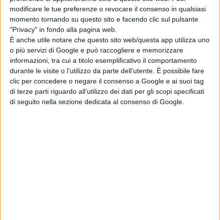
modificare le tue preferenze o revocare il consenso in qualsiasi
momento tornando su questo sito e facendo clic sul pulsante
“POWER BOOK II: GHOST S2” –
"Privacy" in fondo alla pagina web.
ORA DISPONIBILE
È anche utile notare che questo sito web/questa app utilizza uno
o più servizi di Google e può raccogliere e memorizzare
Nella seconda stagione di “
Power
informazioni, tra cui a titolo esemplificativo il comportamento
durante le visite o l’utilizzo da parte dell’utente. È possibile fare
Book II: Ghost”
Tariq St. Patrick è
clic per concedere o negare il consenso a Google e ai suoi tag
ancora in fuga dal proprio destino.
di terze parti riguardo all’utilizzo dei dati per gli scopi specificati
Ma dopo avere ucciso il suo
di seguito nella sezione dedicata al consenso di Google.
professore Tariq si allontana
ulteriormente da tutto ciò per cui
lottava e che proteggeva: la sua
famiglia. Con Tasha nel programma
protezione testimoni, Tariq capisce
di dovere sacrificare qualsiasi cosa
per salvare ciò che resta della sua
famiglia.