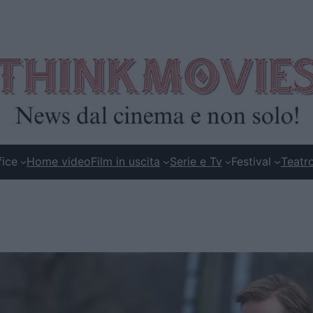
fice
Home video
Film in uscita
Serie e Tv
Festival
Teatr