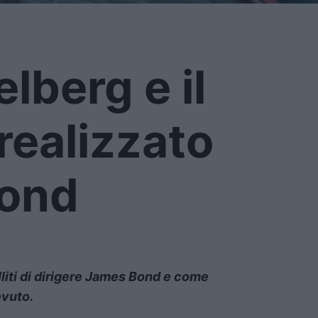
lberg e il
realizzato
Bond
lliti di dirigere James Bond e come
evuto.