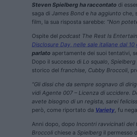
Steven Spielberg
ha raccontato
di esse
saga di
James Bond
e
ha aggiunto
che, s
film, la sua risposta sarebbe:
“Non potet
Ospite del
podcast
The Rest Is Enterta
Disclosure Day
,
nelle sale italiane dal 10
parlato
apertamente dei suoi tentativi, se
Dopo il successo di
Lo squalo
,
Spielberg
storico del
franchise, Cubby Broccoli
, p
“Gli dissi che da sempre sognavo di diri
vidi Agente 007 – Licenza di uccidere. 
avete bisogno di un regista, sarei feliciss
però, come riportato da
Variety
, fu nega
Anni dopo, dopo
Incontri ravvicinati del
Broccoli
chiese a
Spielberg
il permesso d