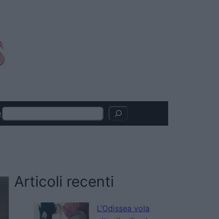
Search
o
Articoli recenti
L’Odissea vola