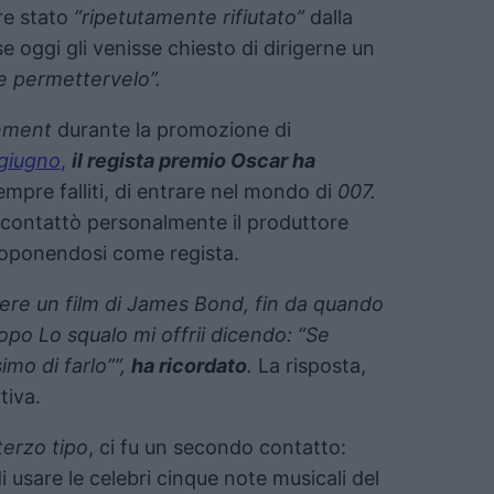
re stato
“ripetutamente rifiutato”
dalla
e oggi gli venisse chiesto di dirigerne un
e permettervelo”.
inment
durante la promozione di
 giugno
,
il regista premio Oscar ha
mpre falliti, di entrare nel mondo di
007.
contattò personalmente il produttore
roponendosi come regista.
gere un film di James Bond, fin da quando
Dopo
Lo squalo
mi offrii dicendo: “Se
imo di farlo””,
ha ricordato
.
La risposta,
tiva.
 terzo tipo
, ci fu un secondo contatto:
i usare le celebri cinque note musicali del