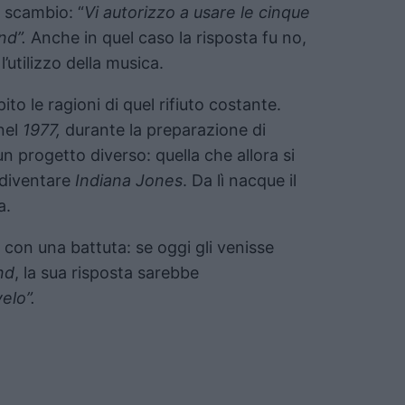
o scambio: “
Vi autorizzo a usare le cinque
nd”.
Anche in quel caso la risposta fu no,
tilizzo della musica.
to le ragioni di quel rifiuto costante.
nel
1977,
durante la preparazione di
 un progetto diverso: quella che allora si
 diventare
Indiana Jones
. Da lì nacque il
a.
con una battuta: se oggi gli venisse
nd
, la sua risposta sarebbe
elo”.