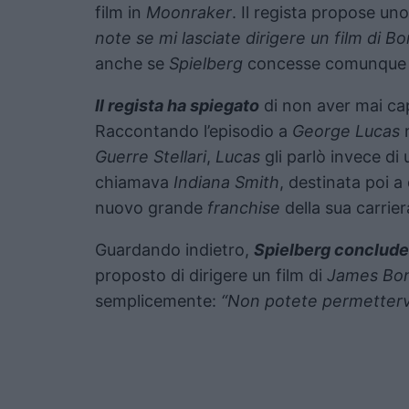
film in
Moonraker
. Il regista propose un
note se mi lasciate dirigere un film di Bo
anche se
Spielberg
concesse comunque l’u
Il regista ha spiegato
di non aver mai capi
Raccontando l’episodio a
George Lucas
Guerre Stellari
,
Lucas
gli parlò invece di
chiamava
Indiana Smith
, destinata poi a
nuovo grande
franchise
della sua carrier
Guardando indietro,
Spielberg conclude
proposto di dirigere un film di
James Bo
semplicemente:
“Non potete permetterv