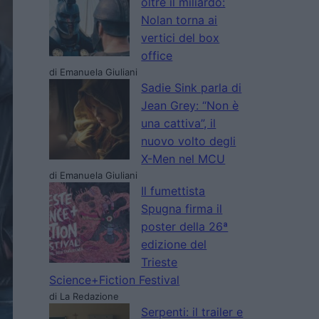
oltre il miliardo:
Nolan torna ai
vertici del box
office
di Emanuela Giuliani
Sadie Sink parla di
Jean Grey: “Non è
una cattiva”, il
nuovo volto degli
X-Men nel MCU
di Emanuela Giuliani
Il fumettista
Spugna firma il
poster della 26ª
edizione del
Trieste
Science+Fiction Festival
di La Redazione
Serpenti: il trailer e