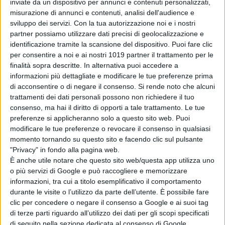
inviate da un dispositivo per annunci e contenuti personalizzati,
per stare di nuovo tutti insieme, ma
misurazione di annunci e contenuti, analisi dell'audience e
il tentativo, audace e vitale come
sviluppo dei servizi.
Con la tua autorizzazione noi e i nostri
partner possiamo utilizzare dati precisi di geolocalizzazione e
solo i ragazzi sanno essere, di
identificazione tramite la scansione del dispositivo. Puoi fare clic
provare a recuperare il senso più
per consentire a noi e ai nostri 1019 partner il trattamento per le
profondo del loro stare insieme.
finalità sopra descritte. In alternativa puoi accedere a
Quando Denis ha un incidente sugli
informazioni più dettagliate e modificare le tue preferenze prima
di acconsentire o di negare il consenso.
Si rende noto che alcuni
sci, la famiglia si trova a vivere una
trattamenti dei dati personali possono non richiedere il tuo
notte di lunga attesa.
consenso, ma hai il diritto di opporti a tale trattamento. Le tue
preferenze si applicheranno solo a questo sito web. Puoi
Emergerà una dolorosa verità dietro
modificare le tue preferenze o revocare il consenso in qualsiasi
la rottura di questa famiglia, che
momento tornando su questo sito e facendo clic sul pulsante
dovrà fare i conti con un passato
"Privacy" in fondo alla pagina web.
È anche utile notare che questo sito web/questa app utilizza uno
che non è stata capace di
o più servizi di Google e può raccogliere e memorizzare
affrontare. Sarà una notte di veglia,
informazioni, tra cui a titolo esemplificativo il comportamento
di rinascita e di riscoperta, perché
durante le visite o l’utilizzo da parte dell’utente. È possibile fare
“c’è sempre qualcosa che si può
clic per concedere o negare il consenso a Google e ai suoi tag
di terze parti riguardo all’utilizzo dei dati per gli scopi specificati
fare, e se non c’è la devi inventare”.
di seguito nella sezione dedicata al consenso di Google.