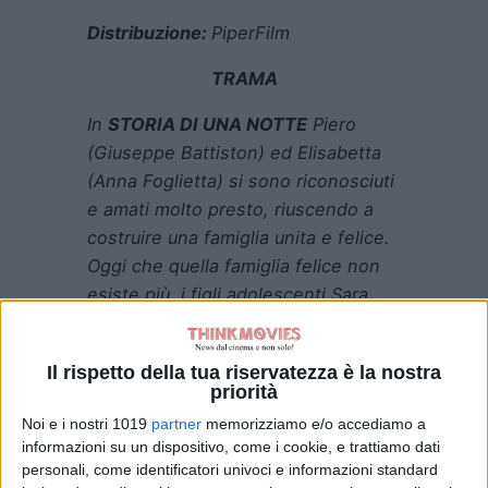
Distribuzione:
PiperFilm
TRAMA
In
STORIA DI UNA NOTTE
Piero
(Giuseppe Battiston) ed Elisabetta
(Anna Foglietta) si sono riconosciuti
e amati molto presto, riuscendo a
costruire una famiglia unita e felice.
Oggi che quella famiglia felice non
esiste più, i figli adolescenti Sara
(Giulietta Rebeggiani) e Denis
(Biagio Venditti) convincono i
Il rispetto della tua riservatezza è la nostra
genitori a festeggiare insieme,
priorità
ancora una volta, la Vigilia di Natale
Noi e i nostri 1019
partner
memorizziamo e/o accediamo a
a Cortina.
informazioni su un dispositivo, come i cookie, e trattiamo dati
personali, come identificatori univoci e informazioni standard
Per i figli non è solo un’occasione