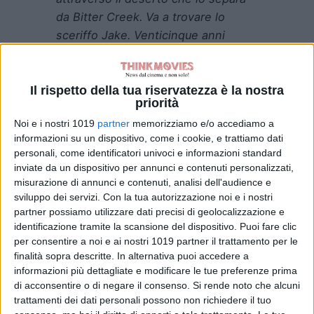
da Bitter Creek. Va a trovare lo
sceriffo Jake. Venticinque anni
prima, sia lo sceriffo che Silva,
l’allevatore che gli va incontro,
hanno lavorato insieme come uomini
Il rispetto della tua riservatezza è la nostra
priorità
armati”
– si leggeva in una
Noi e i nostri 1019
partner
memorizziamo e/o accediamo a
precedente nota in merito al corto il
informazioni su un dispositivo, come i cookie, e trattiamo dati
cui titolo si ispira al celebre fado
personali, come identificatori univoci e informazioni standard
della cantante
Amalia Rodrigues
, in
inviate da un dispositivo per annunci e contenuti personalizzati,
cui si afferma che non c’è esistenza
misurazione di annunci e contenuti, analisi dell'audience e
sviluppo dei servizi.
Con la tua autorizzazione noi e i nostri
più strana di quella che ignora i
partner possiamo utilizzare dati precisi di geolocalizzazione e
propri istinti –
“Silva gli fa visita con
identificazione tramite la scansione del dispositivo. Puoi fare clic
la scusa di riunirsi con l’amico della
per consentire a noi e ai nostri 1019 partner il trattamento per le
sua giovinezza, e in effetti
finalità sopra descritte. In alternativa puoi accedere a
celebrano il loro incontro. Ma la
informazioni più dettagliate e modificare le tue preferenze prima
di acconsentire o di negare il consenso.
Si rende noto che alcuni
mattina dopo lo sceriffo Jake gli
trattamenti dei dati personali possono non richiedere il tuo
dice che il motivo del suo viaggio