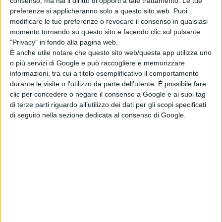
consenso, ma hai il diritto di opporti a tale trattamento. Le tue
non è quello di ripercorrere il viale
preferenze si applicheranno solo a questo sito web. Puoi
della memoria della loro vecchia
modificare le tue preferenze o revocare il consenso in qualsiasi
momento tornando su questo sito e facendo clic sul pulsante
amicizia….Non posso dire altro per
"Privacy" in fondo alla pagina web.
non svelare tutte le sorprese della
È anche utile notare che questo sito web/questa app utilizza uno
sceneggiatura”
o più servizi di Google e può raccogliere e memorizzare
informazioni, tra cui a titolo esemplificativo il comportamento
FONTE
VARIETY
durante le visite o l’utilizzo da parte dell’utente. È possibile fare
clic per concedere o negare il consenso a Google e ai suoi tag
di terze parti riguardo all’utilizzo dei dati per gli scopi specificati
di seguito nella sezione dedicata al consenso di Google.
Pubblicato
Dicembre 6, 2022
in
News cinema e film
da
Emanuela Giuliani
Tag: