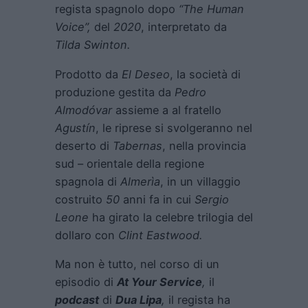
regista spagnolo dopo
“The Human
Voice”,
del
2020
, interpretato da
Tilda Swinton.
Prodotto da
El Deseo
, la società di
produzione gestita da
Pedro
Almodóvar
assieme a al fratello
Agustín
, le riprese si svolgeranno nel
deserto di
Tabernas
, nella provincia
sud – orientale della regione
spagnola di
Almerìa
, in un villaggio
costruito
50
anni fa in cui
Sergio
Leone
ha girato la celebre trilogia del
dollaro con
Clint Eastwood.
Ma non è tutto, nel corso di un
episodio di
At Your Service
,
il
podcast
di
Dua Lipa
,
il regista ha