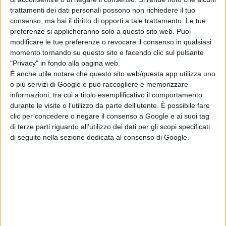
Warner Bros.: il
trattamenti dei dati personali possono non richiedere il tuo
consenso, ma hai il diritto di opporti a tale trattamento. Le tue
Regno Unito dà il
preferenze si applicheranno solo a questo sito web. Puoi
via libera
modificare le tue preferenze o revocare il consenso in qualsiasi
all’operazione
momento tornando su questo sito e facendo clic sul pulsante
di Emanuela Giuliani
"Privacy" in fondo alla pagina web.
James Gunn
È anche utile notare che questo sito web/questa app utilizza uno
smentisce i rumor:
o più servizi di Google e può raccogliere e memorizzare
The Batman 2 e
informazioni, tra cui a titolo esemplificativo il comportamento
The Batman 3
durante le visite o l’utilizzo da parte dell’utente. È possibile fare
non saranno girati
clic per concedere o negare il consenso a Google e ai suoi tag
insieme
di terze parti riguardo all’utilizzo dei dati per gli scopi specificati
di Emanuela Giuliani
di seguito nella sezione dedicata al consenso di Google.
Chi siamo
Contatti
Privacy Policy
Cookie Policy
Emanuela Giuliani CFGLNMNL77T43L639
Disclaimer