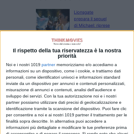
Lionsgate
prepara il sequel
di Michael: riprese
al via tra fine
2026 e inizio
2027
Il rispetto della tua riservatezza è la nostra
di Emanuela Giuliani
priorità
Il sequel di
Jurassic World
Noi e i nostri 1019
partner
memorizziamo e/o accediamo a
Rebirth perde il
informazioni su un dispositivo, come i cookie, e trattiamo dati
regista Gareth
personali, come identificatori univoci e informazioni standard
Edwards
inviate da un dispositivo per annunci e contenuti personalizzati,
di Emanuela Giuliani
misurazione di annunci e contenuti, analisi dell'audience e
L’Estranea di
sviluppo dei servizi.
Con la tua autorizzazione noi e i nostri
Paolo Strippoli
partner possiamo utilizzare dati precisi di geolocalizzazione e
sarà in concorso
identificazione tramite la scansione del dispositivo. Puoi fare clic
al Toronto Film
per consentire a noi e ai nostri 1019 partner il trattamento per le
finalità sopra descritte. In alternativa puoi accedere a
Festival
informazioni più dettagliate e modificare le tue preferenze prima
di La Redazione
Paramount-
di acconsentire o di negare il consenso.
Si rende noto che alcuni