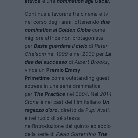
attrice
e una
nomination agli Oscar.
Continua a lavorare tra cinema e tv
nel corso degli anni, ottenendo
due
nomination ai Golden Globe
come
migliore attrice non protagonista
per
Basta guardare il cielo
di
Peter
Chelsom
nel
1999
e nel
2000
per
La
dea del successo
di
Albert Brooks
,
vince un
Premio Emmy
Primetime
come outstanding guest
actress in una serie drammatica
per
The Practice
nel
2004
. Nel
2014
Stone
è nel cast del film italiano
Un
ragazzo d’oro
, diretto da
Pupi Avati,
e nel ruolo di sé stessa
nell’introduzione del quinto episodio
della serie di
Paolo Sorrentino
The