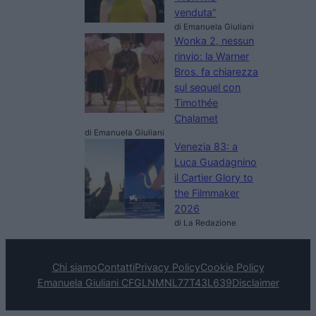
venduta”
di Emanuela Giuliani
Wonka 2, nessun
rinvio: la Warner
Bros. fa chiarezza
sul sequel con
Timothée
Chalamet
di Emanuela Giuliani
Venezia 83: a
Luca Guadagnino
il Cartier Glory to
the Filmmaker
2026
di La Redazione
Chi siamo
Contatti
Privacy Policy
Cookie Policy
Emanuela Giuliani CFGLNMNL77T43L639
Disclaimer