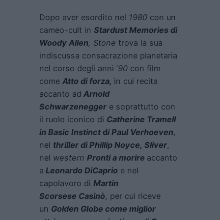
Dopo aver esordito nel
1980
con un
cameo-cult in
Stardust Memories
di
Woody Allen
, Stone
trova la sua
indiscussa consacrazione planetaria
nel corso degli anni ’
90
con film
come
Atto di forza,
in cui recita
accanto ad
Arnold
Schwarzenegger
e soprattutto con
il ruolo iconico di
Catherine Tramell
in
Basic Instinct
d
i Paul Verhoeven
,
nel
thriller di Phillip Noyce,
Sliver
,
nel
western
Pronti a morire
accanto
a
Leonardo DiCaprio
e nel
capolavoro di
Martin
Scorsese
Casinò
, per cui riceve
un
Golden Globe come miglior