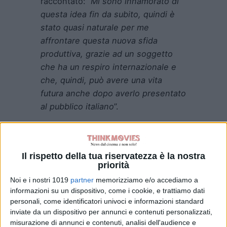
raccontato: “
Mi sono innamorato di
questa idea fin da subito, quindi è
stato quasi naturale per me
affrontare questa nuova sfida
produttiva, grazie ad un soggetto
che ha un respiro internazionale e
che, quindi, può avere una vita
futura anche dopo averlo presentato
al pubblico italiano
”.
Nel cast del film sono presenti – tra i
vari interpreti diretti e guidati da
Claudia Gerini – Claudia Vismara,
Il rispetto della tua riservatezza è la nostra
priorità
Stefano Pesce, Maurizio Lombardi,
Corrado Fortuna, Daniela Virgilio, Lia
Noi e i nostri 1019
partner
memorizziamo e/o accediamo a
informazioni su un dispositivo, come i cookie, e trattiamo dati
Grieco, Fabio Morici, Marcello
personali, come identificatori univoci e informazioni standard
Mazzarella
e
Antonio Ferrante
.
inviate da un dispositivo per annunci e contenuti personalizzati,
misurazione di annunci e contenuti, analisi dell'audience e