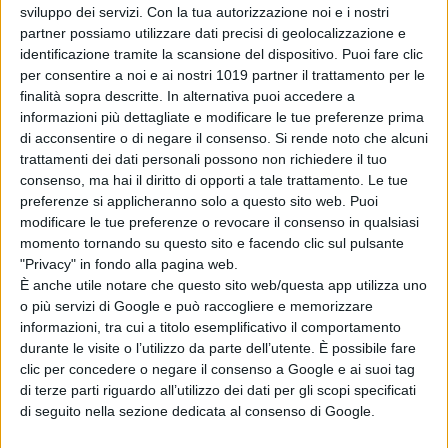
Il film sarà presentato dalla regista
sviluppo dei servizi.
Con la tua autorizzazione noi e i nostri
in
anteprima
a
Roma il 26 aprile al
partner possiamo utilizzare dati precisi di geolocalizzazione e
cinema Adriano, a Firenze il 27
identificazione tramite la scansione del dispositivo. Puoi fare clic
per consentire a noi e ai nostri 1019 partner il trattamento per le
aprile al cinema Portico, a Milano il
finalità sopra descritte. In alternativa puoi accedere a
28 aprile al cinema Anteo, a
informazioni più dettagliate e modificare le tue preferenze prima
Riccione il 30 aprile al cinema
di acconsentire o di negare il consenso.
Si rende noto che alcuni
Giometti Cinepalace e come evento
trattamenti dei dati personali possono non richiedere il tuo
consenso, ma hai il diritto di opporti a tale trattamento. Le tue
speciale fuori concorso il 29 aprile
preferenze si applicheranno solo a questo sito web. Puoi
al Montecarlo Film Festival de la
modificare le tue preferenze o revocare il consenso in qualsiasi
Comedie
.
Il film arriva al cinema dal
momento tornando su questo sito e facendo clic sul pulsante
5 maggio.
"Privacy" in fondo alla pagina web.
È anche utile notare che questo sito web/questa app utilizza uno
“TAPIRULÀN”
è prodotto da
Stefano
o più servizi di Google e può raccogliere e memorizzare
informazioni, tra cui a titolo esemplificativo il comportamento
Bethlen
per
Milano Talent Factory
in
durante le visite o l’utilizzo da parte dell’utente. È possibile fare
associazione con
Attitude
e B
ig Tree
clic per concedere o negare il consenso a Google e ai suoi tag
Movie Entertainment
, in
di terze parti riguardo all’utilizzo dei dati per gli scopi specificati
associazione con
Christian Candela
di seguito nella sezione dedicata al consenso di Google.
per
Identivisuals
e
Roberto Righi
per