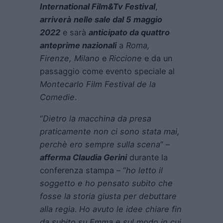
International Film&Tv Festival
,
arriverà
nelle sale dal 5 maggio
2022
e sarà
anticipato da quattro
anteprime nazionali
a
Roma,
Firenze, Milano
e
Riccione
e da un
passaggio come evento speciale al
Montecarlo Film Festival de la
Comedie
.
“
Dietro la macchina da presa
praticamente non ci sono stata mai,
perchè ero sempre sulla scena
” –
afferma Claudia Gerini
durante la
conferenza stampa – “
ho letto il
soggetto e ho pensato subito che
fosse la storia giusta per debuttare
alla regia. Ho avuto le idee chiare fin
da subito su Emma e sul modo in cui