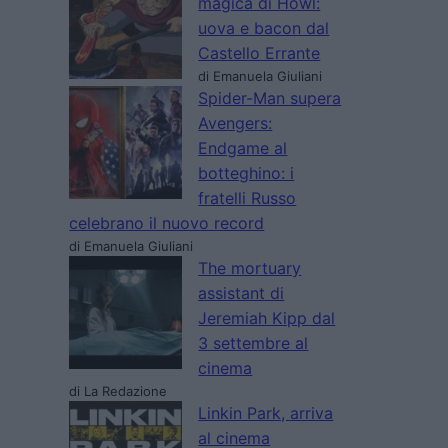
magica di Howl:
uova e bacon dal
Castello Errante
di Emanuela Giuliani
Spider-Man supera
Avengers:
Endgame al
botteghino: i
fratelli Russo
celebrano il nuovo record
di Emanuela Giuliani
The mortuary
assistant di
Jeremiah Kipp dal
3 settembre al
cinema
di La Redazione
Linkin Park, arriva
al cinema