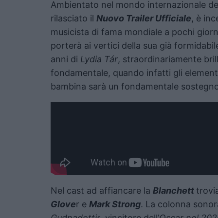
Ambientato nel mondo internazionale della 
rilasciato il
Nuovo Trailer Ufficiale
, è in
musicista di fama mondiale a pochi giorni
porterà ai vertici della sua già formidabil
anni di
Lydia Tár
, straordinariamente bril
fondamentale, quando infatti gli elemen
bambina sarà un fondamentale sostegno e
Nel cast ad affiancare la
Blanchett
trov
Glove
r e
Mark Strong
. La colonna sonor
Gudnadottir
, vincitore dell’
Oscar nel 20