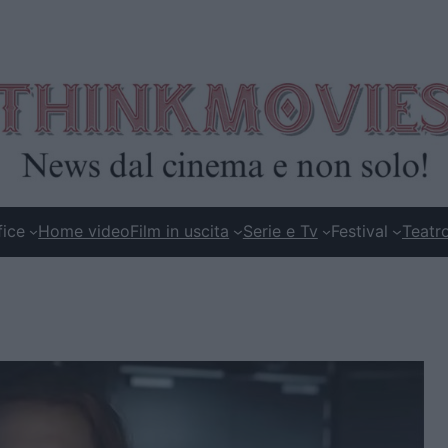
fice
Home video
Film in uscita
Serie e Tv
Festival
Teatr