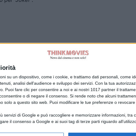
Tag:
iorità
su un dispositivo, come i cookie, e trattiamo dati personali, come ident
nuti, analisi dell'audience e sviluppo dei servizi.
Con la tua autorizzazi
. Puoi fare clic per consentire a noi e ai nostri 1017 partner il trattame
acconsentire o di negare il consenso.
Si rende noto che alcuni trattament
anno solo a questo sito web. Puoi modificare le tue preferenze o revoca
ù servizi di Google e può raccogliere e memorizzare informazioni, tra cui
la Giuliani CFGLNMNL77T43L639
Disclaimer
gare il consenso a Google e ai suoi tag di terze parti riguardo all’utilizzo