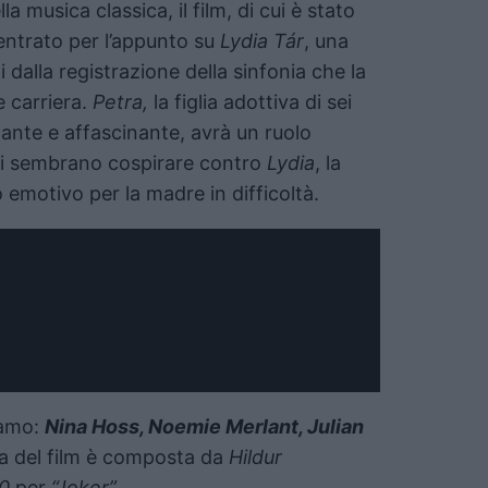
musica classica, il film, di cui è stato
centrato per l’appunto su
Lydia Tár
, una
 dalla registrazione della sinfonia che la
e carriera.
Petra,
la figlia adottiva di sei
lante e affascinante, avrà un ruolo
ti sembrano cospirare contro
Lydia
, la
motivo per la madre in difficoltà.
iamo:
Nina Hoss, Noemie Merlant, Julian
a del film è composta da
Hildur
20
per
“Joker”.