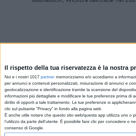
Pubblicato
Gennaio 19, 2023
in
Il rispetto della tua riservatezza è la nostra pr
Noi e i nostri 1017
partner
memorizziamo e/o accediamo a informazioni 
News cinema e film
per annunci e contenuti personalizzati, misurazione di annunci e conte
geolocalizzazione e identificazione tramite la scansione del dispositivo
da
La Redazione
informazioni più dettagliate e modificare le tue preferenze prima di 
diritto di opporti a tale trattamento. Le tue preferenze si applicher
clic sul pulsante "Privacy" in fondo alla pagina web.
È anche utile notare che questo sito web/questa app utilizza uno o pi
Chi siamo
Contatti
Privacy Policy
Cookie Policy
Emanue
l’utilizzo da parte dell’utente. È possibile fare clic per concedere o ne
consenso di Google.