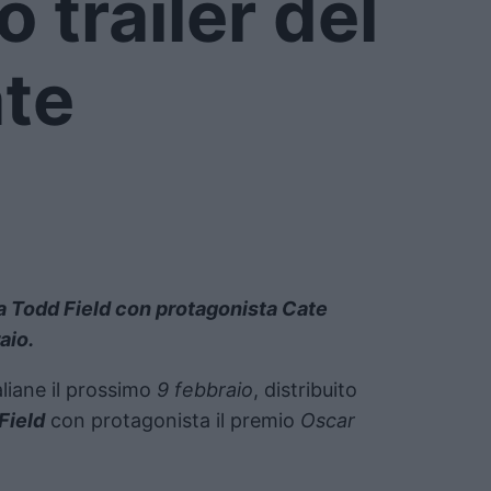
o trailer del
ate
to da Todd Field con protagonista Cate
aio.
aliane il prossimo
9 febbraio
, distribuito
Field
con protagonista il premio
Oscar