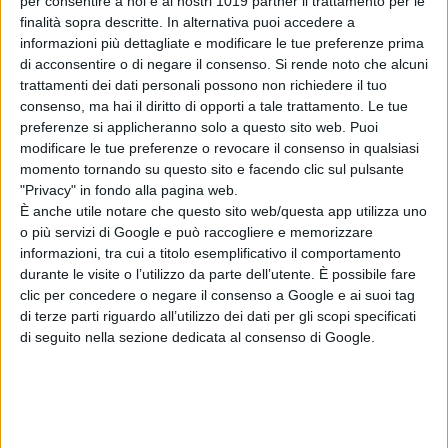
per consentire a noi e ai nostri 1019 partner il trattamento per le
quello di
Kaz Brekker,
Amita
finalità sopra descritte. In alternativa puoi accedere a
Suman
in quello di
Inej,
Kit Young
in
informazioni più dettagliate e modificare le tue preferenze prima
di acconsentire o di negare il consenso.
Si rende noto che alcuni
Jesper Fahey
e
Ben Barnes
nel
trattamenti dei dati personali possono non richiedere il tuo
Generale Kirigan
, ai quali si sono
consenso, ma hai il diritto di opporti a tale trattamento. Le tue
giunte le
4 new entry
, ovvero:
Lewis
preferenze si applicheranno solo a questo sito web. Puoi
Tan
nel ruolo di
Toyla Yul – Bataar
,
modificare le tue preferenze o revocare il consenso in qualsiasi
momento tornando su questo sito e facendo clic sul pulsante
Anna Leong Brophy
in
Tamar Kir –
"Privacy" in fondo alla pagina web.
Bataar
,
Patrick Gibson
in
Nikolai
È anche utile notare che questo sito web/questa app utilizza uno
Lantsov
, e
Jack Wolfe
in
Wylan
o più servizi di Google e può raccogliere e memorizzare
Hendriks
.
informazioni, tra cui a titolo esemplificativo il comportamento
durante le visite o l’utilizzo da parte dell’utente. È possibile fare
© Riproduzione Riservata
clic per concedere o negare il consenso a Google e ai suoi tag
di terze parti riguardo all’utilizzo dei dati per gli scopi specificati
di seguito nella sezione dedicata al consenso di Google.