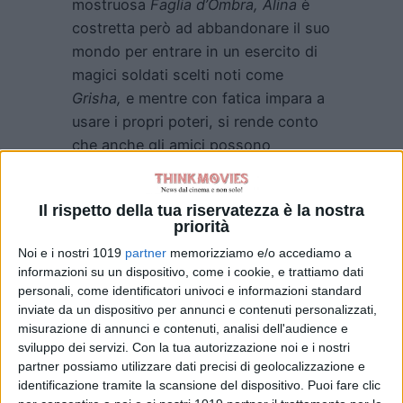
mostruosa
Faglia d’Ombra, Alina
è
costretta però ad abbandonare il suo
mondo per entrare in un esercito di
magici soldati scelti noti come
Grisha,
e mentre con fatica impara a
usare i propri poteri, si rende conto
che anche gli amici possono
trasformarsi in nemici e che nulla è
quello che sembra e che per
Il rispetto della tua riservatezza è la nostra
sconfiggere le forze pericolose che
priorità
incombono, tra cui una carismatica
Noi e i nostri 1019
partner
memorizziamo e/o accediamo a
banda di criminali, non basterà solo
informazioni su un dispositivo, come i cookie, e trattiamo dati
la magia.
personali, come identificatori univoci e informazioni standard
inviate da un dispositivo per annunci e contenuti personalizzati,
Il cast include i nomi di:
Jessie Mei
misurazione di annunci e contenuti, analisi dell'audience e
Li
volto della protagonista
Alina
sviluppo dei servizi.
Con la tua autorizzazione noi e i nostri
partner possiamo utilizzare dati precisi di geolocalizzazione e
Starkov,
Archie Renaux
nei panni di
identificazione tramite la scansione del dispositivo. Puoi fare clic
Malyen Oretsev,
Freddy Carter
in