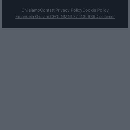
Chi siamo
Contatti
Privacy Policy
Cookie Policy
Emanuela Giuliani CFGLNMNL77T43L639
Disclaimer