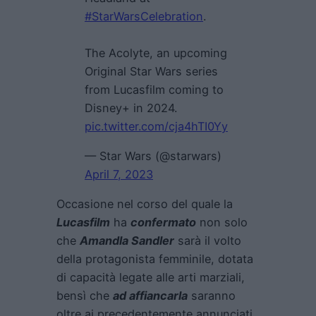
#StarWarsCelebration
.
The Acolyte, an upcoming
Original Star Wars series
from Lucasfilm coming to
Disney+ in 2024.
pic.twitter.com/cja4hTI0Yy
— Star Wars (@starwars)
April 7, 2023
Occasione nel corso del quale la
Lucasfilm
ha
confermato
non solo
che
Amandla Sandler
sarà il volto
della protagonista femminile, dotata
di capacità legate alle arti marziali,
bensì che
ad affiancarla
saranno
oltre ai precedentemente annunciati