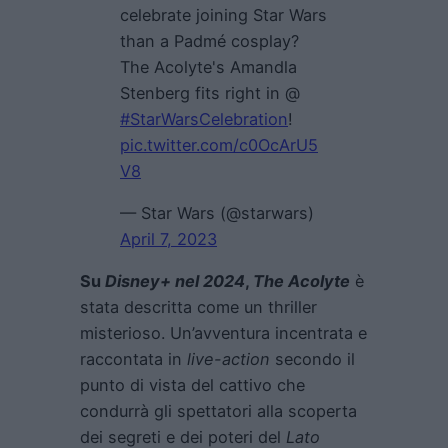
celebrate joining Star Wars
than a Padmé cosplay?
The Acolyte's Amandla
Stenberg fits right in @
#StarWarsCelebration
!
pic.twitter.com/c0OcArU5
V8
— Star Wars (@starwars)
April 7, 2023
Su
Disney+ nel 2024
,
The Acolyte
è
stata descritta come un thriller
misterioso. Un’avventura incentrata e
raccontata in
live-action
secondo il
punto di vista del cattivo che
condurrà gli spettatori alla scoperta
dei segreti e dei poteri del
Lato