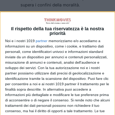
supera i confini della moralità.
“The Artifice Girl”
ha però il proprio
cuore in lei, nella giovanissima
Tatum
Il rispetto della tua riservatezza è la nostra
Matthews
, talento emergente forse
priorità
ancora acerbo, ma dalla grande
Noi e i nostri 1019
partner
memorizziamo e/o accediamo a
personalità. La sua Cherry In ambito
informazioni su un dispositivo, come i cookie, e trattiamo dati
fantascientifico è tra i personaggi
personali, come identificatori univoci e informazioni standard
per così dire artificiali più inquietanti,
inviate da un dispositivo per annunci e contenuti personalizzati,
interessanti e sorprendenti
misurazione di annunci e contenuti, analisi dell'audience e
sviluppo dei servizi.
Con la tua autorizzazione noi e i nostri
dell’ultimo periodo.
partner possiamo utilizzare dati precisi di geolocalizzazione e
identificazione tramite la scansione del dispositivo. Puoi fare clic
I suoi continui confronti e scontri
per consentire a noi e ai nostri 1019 partner il trattamento per le
con quei tre esseri umani che
finalità sopra descritte. In alternativa puoi accedere a
manifestano l’umanissima incapacità
informazioni più dettagliate e modificare le tue preferenze prima
a concepire qualcosa al di fuori dei
di acconsentire o di negare il consenso.
Si rende noto che alcuni
trattamenti dei dati personali possono non richiedere il tuo
propri confini ontologici, sono il sale
consenso, ma hai il diritto di opporti a tale trattamento. Le tue
di un film che non è mai banale, mai