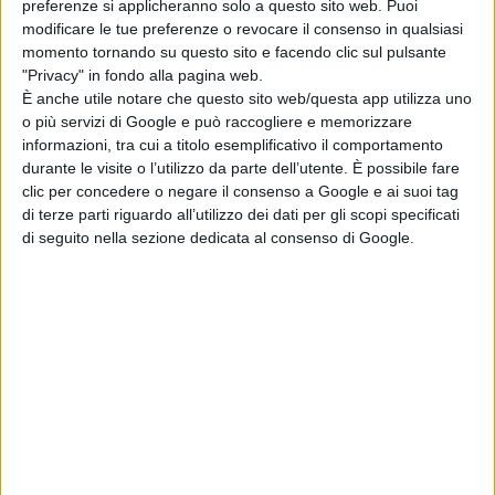
preferenze si applicheranno solo a questo sito web. Puoi
scontato, soprattutto mai
modificare le tue preferenze o revocare il consenso in qualsiasi
consolatorio.
momento tornando su questo sito e facendo clic sul pulsante
"Privacy" in fondo alla pagina web.
Alla fin fine
Ritch
crea soprattutto
È anche utile notare che questo sito web/questa app utilizza uno
o più servizi di Google e può raccogliere e memorizzare
una straordinario metafora di quanto
informazioni, tra cui a titolo esemplificativo il comportamento
l’uomo spesso confonda il progresso
durante le visite o l’utilizzo da parte dell’utente. È possibile fare
con l’avanzamento tecnologico. Non
clic per concedere o negare il consenso a Google e ai suoi tag
è detto che entrambi coincidano o
di terze parti riguardo all’utilizzo dei dati per gli scopi specificati
di seguito nella sezione dedicata al consenso di Google.
vadano di pari passo, e questo è un
problema che sovente in epoca
moderna abbiamo alquanto
sottovalutato. Allo stesso tempo,
“
The Artifice Girl”
ci parla della
privacy
e della mancanza di libertà,
di quanto la tecnologia abbia
completamente stravolto questo
concetto, così come