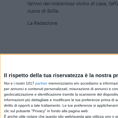
l’arrivo del misterioso vicino di casa, l’af
cuore di Sofia.
La Redazione
Il rispetto della tua riservatezza è la nostra pr
Pubblicato
Novembre 13, 2022
in
Schede Film
Noi e i nostri 1017
partner
memorizziamo e/o accediamo a informazioni 
per annunci e contenuti personalizzati, misurazione di annunci e conte
geolocalizzazione e identificazione tramite la scansione del dispositivo
da
La Redazione
informazioni più dettagliate e modificare le tue preferenze prima di 
diritto di opporti a tale trattamento. Le tue preferenze si applicher
clic sul pulsante "Privacy" in fondo alla pagina web.
È anche utile notare che questo sito web/questa app utilizza uno o pi