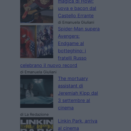
magica di Howl:
uova e bacon dal
Castello Errante
di Emanuela Giuliani
Spider-Man supera
Avengers:
Endgame al
botteghino: i
fratelli Russo
celebrano il nuovo record
di Emanuela Giuliani
The mortuary
assistant di
Jeremiah Kipp dal
3 settembre al
cinema
di La Redazione
Linkin Park, arriva
al cinema