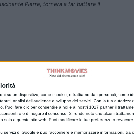
fascinante Pierre, tornerà a far battere il
iorità
Tag:
su un dispositivo, come i cookie, e trattiamo dati personali, come ident
nuti, analisi dell'audience e sviluppo dei servizi.
Con la tua autorizzazi
. Puoi fare clic per consentire a noi e ai nostri 1017 partner il trattame
acconsentire o di negare il consenso.
Si rende noto che alcuni trattament
anno solo a questo sito web. Puoi modificare le tue preferenze o revoca
ù servizi di Google e può raccogliere e memorizzare informazioni, tra cui