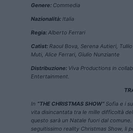
Genere:
Commedia
Nazionalità:
Italia
Regia:
Alberto Ferrari
Catìst:
Raoul Bova, Serena Autieri, Tulli
Muti, Alice Ferrari, Giulio Nunziante
Distribuzione:
Viva Productions in colla
Entertainment.
TR
In
“THE CHRISTMAS SHOW”
Sofia e i s
vita disincantata tra le mille difficoltà d
questo sarà un Natale fuori dal comune. 
seguitissimo reality Christmas Show, li p