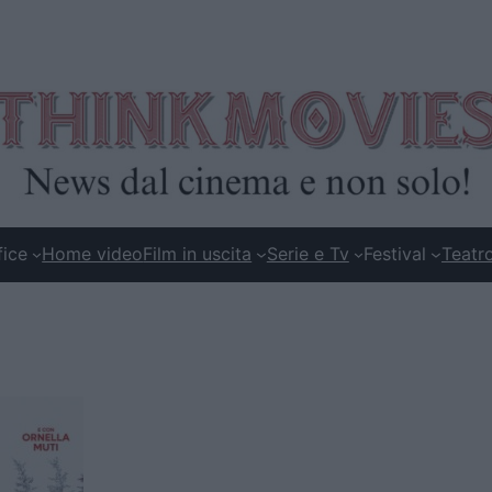
fice
Home video
Film in uscita
Serie e Tv
Festival
Teatr