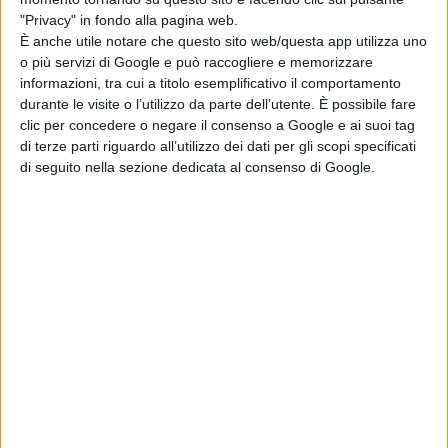
Articoli recenti
"Privacy" in fondo alla pagina web.
È anche utile notare che questo sito web/questa app utilizza uno
o più servizi di Google e può raccogliere e memorizzare
La colazione
informazioni, tra cui a titolo esemplificativo il comportamento
magica di Howl:
durante le visite o l’utilizzo da parte dell’utente. È possibile fare
uova e bacon dal
clic per concedere o negare il consenso a Google e ai suoi tag
Castello Errante
di terze parti riguardo all’utilizzo dei dati per gli scopi specificati
di Emanuela Giuliani
di seguito nella sezione dedicata al consenso di Google.
Spider-Man
supera Avengers:
Endgame al
botteghino: i
fratelli Russo
celebrano il
nuovo record
di Emanuela Giuliani
The mortuary
assistant di
Jeremiah Kipp dal
3 settembre al