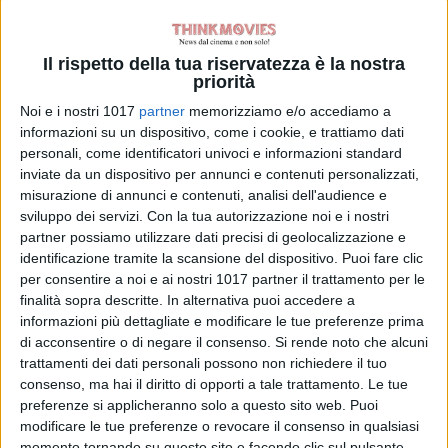
abbandonando i suoi figli. Attraverso
una serie di incontri pericolosi e
Il rispetto della tua riservatezza è la nostra
incendiari, scopre la donna che è
priorità
veramente, ciò che sente veramente
Noi e i nostri 1017
partner
memorizziamo e/o accediamo a
e la vita che desidera davvero.
informazioni su un dispositivo, come i cookie, e trattiamo dati
personali, come identificatori univoci e informazioni standard
inviate da un dispositivo per annunci e contenuti personalizzati,
misurazione di annunci e contenuti, analisi dell'audience e
sviluppo dei servizi.
Con la tua autorizzazione noi e i nostri
partner possiamo utilizzare dati precisi di geolocalizzazione e
identificazione tramite la scansione del dispositivo. Puoi fare clic
per consentire a noi e ai nostri 1017 partner il trattamento per le
Pubblicato
Giugno 9, 2018
in
finalità sopra descritte. In alternativa puoi accedere a
News cinema e film
informazioni più dettagliate e modificare le tue preferenze prima
di acconsentire o di negare il consenso.
Si rende noto che alcuni
da
La Redazione
trattamenti dei dati personali possono non richiedere il tuo
consenso, ma hai il diritto di opporti a tale trattamento. Le tue
Tag:
preferenze si applicheranno solo a questo sito web. Puoi
modificare le tue preferenze o revocare il consenso in qualsiasi
momento tornando su questo sito e facendo clic sul pulsante