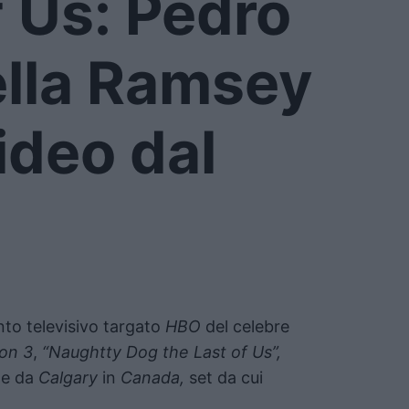
f Us: Pedro
ella Ramsey
ideo dal
to televisivo targato
HBO
del celebre
ion 3
,
“Naughtty Dog the Last of Us”,
te da
Calgary
in
Canada,
set da cui