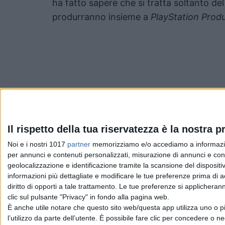
ha fatto sapere che si tratta soltanto del
produrranno insieme a
PlayStation Produ
Pubblicato
Ottobre 18, 2021
in
Il rispetto della tua riservatezza è la nostra pr
Noi e i nostri 1017
partner
memorizziamo e/o accediamo a informazioni 
News cinema e film
per annunci e contenuti personalizzati, misurazione di annunci e conte
geolocalizzazione e identificazione tramite la scansione del dispositivo
da
Emanuela Giuliani
informazioni più dettagliate e modificare le tue preferenze prima di 
diritto di opporti a tale trattamento. Le tue preferenze si applicher
clic sul pulsante "Privacy" in fondo alla pagina web.
È anche utile notare che questo sito web/questa app utilizza uno o pi
Chi siamo
Contatti
Privacy Policy
Cookie Policy
Emanue
l’utilizzo da parte dell’utente. È possibile fare clic per concedere o ne