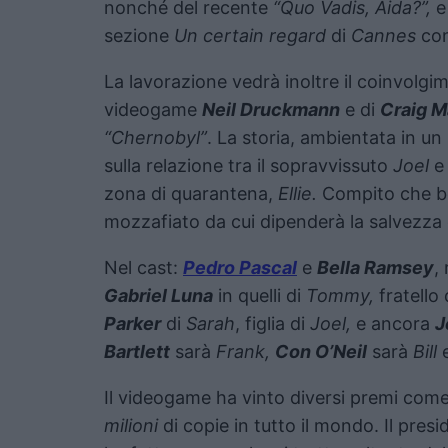
nonché del recente
“Quo Vadis, Aida?”,
sezione
Un certain regard
di
Cannes
con
La lavorazione vedrà inoltre il coinvolgim
videogame
Neil Druckmann
e di
Craig M
“Chernobyl”
. La storia, ambientata in u
sulla relazione tra il sopravvissuto
Joel
e
zona di quarantena,
Ellie.
Compito che be
mozzafiato da cui dipenderà la salvezza
Nel cast:
Pedro Pascal
e
Bella Ramsey
,
Gabriel Luna
in quelli di
Tommy,
fratello 
Parker
di
Sarah
, figlia di
Joel,
e ancora
J
Bartlett
sarà
Frank,
Con O’Neil
sarà
Bill
Il videogame ha vinto diversi premi come
milioni
di copie in tutto il mondo. Il pres