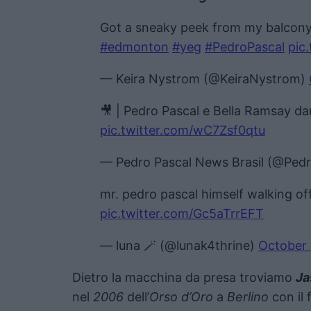
Got a sneaky peek from my balcony
#edmonton
#yeg
#PedroPascal
pic
— Keira Nystrom (@KeiraNystrom)
🎥 | Pedro Pascal e Bella Ramsay da
pic.twitter.com/wC7Zsf0qtu
— Pedro Pascal News Brasil (@Pe
mr. pedro pascal himself walking off
pic.twitter.com/Gc5aTrrEFT
— luna 🪄 (@lunak4thrine)
October 
Dietro la macchina da presa troviamo
Ja
nel
2006
dell’
Orso d’Oro
a
Berlino
con il 