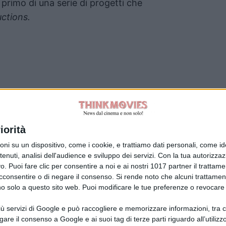
 primo di una serie di progetti che
ctions.
Tag:
iorità
su un dispositivo, come i cookie, e trattiamo dati personali, come ident
nuti, analisi dell'audience e sviluppo dei servizi.
Con la tua autorizzazi
. Puoi fare clic per consentire a noi e ai nostri 1017 partner il trattame
acconsentire o di negare il consenso.
Si rende noto che alcuni trattament
anno solo a questo sito web. Puoi modificare le tue preferenze o revoca
ù servizi di Google e può raccogliere e memorizzare informazioni, tra cui
la Giuliani CFGLNMNL77T43L639
Disclaimer
gare il consenso a Google e ai suoi tag di terze parti riguardo all’utilizzo