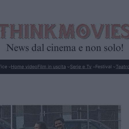
fice
Home video
Film in uscita
Serie e Tv
Festival
Teatr