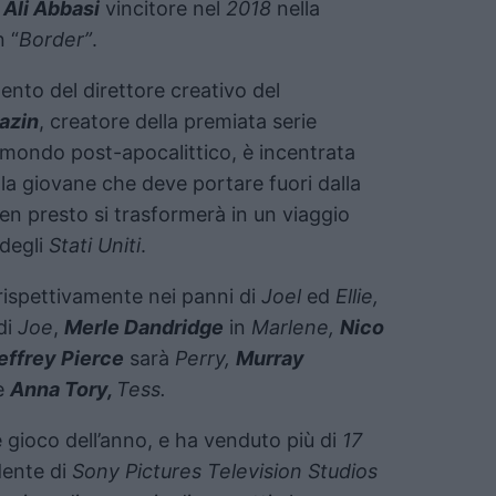
e
Ali Abbasi
vincitore nel
2018
nella
 “
Border”
.
ento del direttore creativo del
azin
, creatore della premiata serie
n mondo post-apocalittico, è incentrata
 la giovane che deve portare fuori dalla
n presto si trasformerà in un viaggio
 degli
Stati Uniti
.
 rispettivamente nei panni di
Joel
ed
Ellie,
di
Joe
,
Merle Dandridge
in
Marlene,
Nico
effrey Pierce
sarà
Perry,
Murray
e
Anna Tory,
Tess.
 gioco dell’anno, e ha venduto più di
17
idente di
Sony Pictures Television Studios