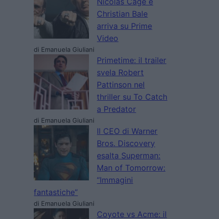
Nicolas Cage e
Christian Bale
arriva su Prime
Video
di Emanuela Giuliani
Primetime: il trailer
svela Robert
Pattinson nel
thriller su To Catch
a Predator
di Emanuela Giuliani
Il CEO di Warner
Bros. Discovery
esalta Superman:
Man of Tomorrow:
“Immagini
fantastiche”
di Emanuela Giuliani
Coyote vs Acme: il