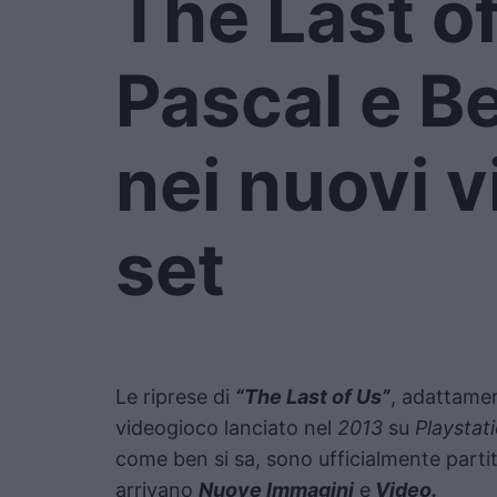
The Last o
Pascal e B
nei nuovi v
set
Le riprese di
“The Last of Us”
, adattamen
videogioco lanciato nel
2013
su
Playstat
come ben si sa, sono ufficialmente parti
arrivano
Nuove Immagini
e
Video.