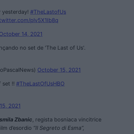
 yesterday!
#TheLastofUs
.twitter.com/plv5X1Ib8q
October 14, 2021
nçando no set de 'The Last of Us'.
droPascalNews)
October 15, 2021
 set !!
#TheLastOfUsHBO
15, 2021
smila Zbanic
, regista bosniaca vincitrice
film d’esordio
“Il Segreto di Esma”,