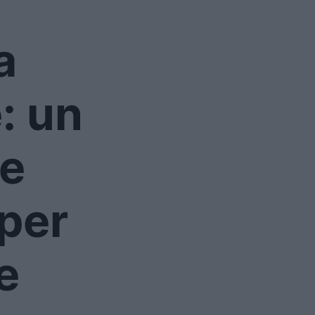
a
: un
he
per
e