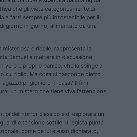
enza di
Samuel
è scandita da una rigida
tiva che gli vieta categoricamente di
ia a farsi sempre più insostenibile per il
e di giorno in giorno, alimentato da una
 misteriosa e ribelle, rappresenta la
rta Samuel a mettere in discussione
n vero e proprio panico, che la spinge a
llo sul figlio. Ma cosa si nasconde dietro
 ragazzo prigioniero in casa? Il film
a, un mistero che tiene viva l’attenzione
.
otipi dell’horror classico e di esplorare un
sguardi e tensione sottile. Il regista punta
zionale, come da lui stesso dichiarato,