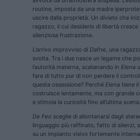
avvolta da un’atmosfera sospesa. L’esist
routine, imposta da una madre iperprotet
uscire dalla proprietà. Un divieto che iniz
ragazzo, il cui desiderio di libertà cresc
silenziosa frustrazione.
L’arrivo improvviso di
Dafne
, una ragazza
svolta. Tra i due nasce un legame che po
l’autorità materna, scatenando in
Elena
u
fare di tutto pur di non perdere il contro
questa ossessione? Perché
Elena
tiene il
costruisce lentamente, ma con grande cur
e stimola la curiosità fino all’ultima scena
De Feo
sceglie di allontanarsi dagli stere
linguaggio più raffinato, fatto di silenzi, 
su un impianto visivo fortemente interna