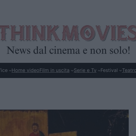
fice
Home video
Film in uscita
Serie e Tv
Festival
Teatr