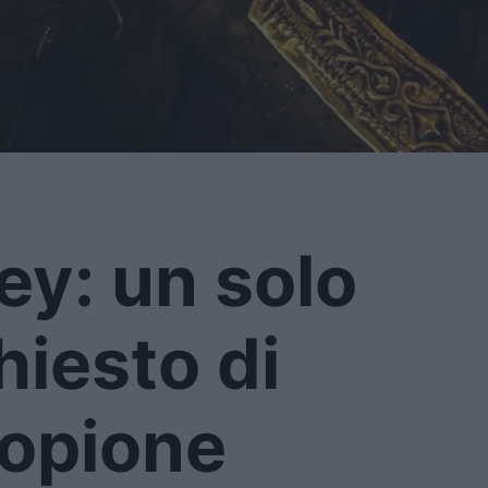
y: un solo
hiesto di
copione