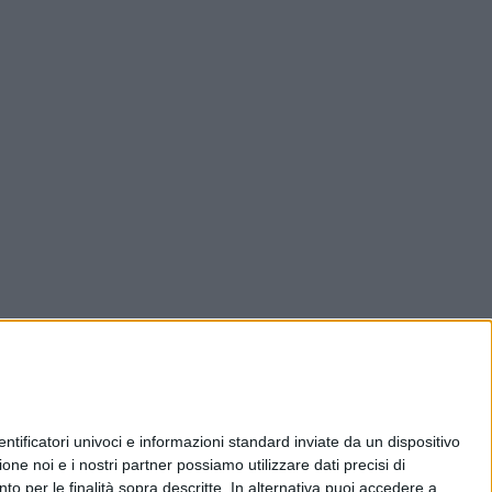
ificatori univoci e informazioni standard inviate da un dispositivo
one noi e i nostri partner possiamo utilizzare dati precisi di
nto per le finalità sopra descritte. In alternativa puoi accedere a