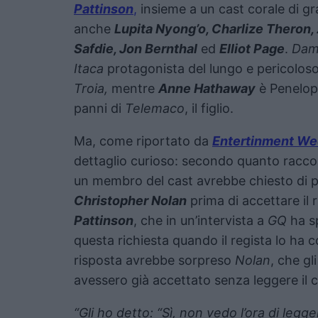
Pattinson
,
insieme a un cast corale di g
anche
Lupita Nyong’o, Charlize Theron
Safdie, Jon Bernthal
ed
Elliot Page
.
Da
Itaca
protagonista del lungo e pericoloso 
Troia,
mentre
Anne Hathaway
è Penelop
panni di
Telemaco
, il figlio.
Ma, come riportato da
Entertinment We
dettaglio curioso: secondo quanto raccont
un membro del cast avrebbe chiesto di p
Christopher Nolan
prima di accettare il 
Pattinson
, che in un’intervista a
GQ
ha sp
questa richiesta quando il regista lo ha 
risposta avrebbe sorpreso
Nolan
, che gl
avessero già accettato senza leggere il 
“Gli ho detto: “Sì, non vedo l’ora di leggerl