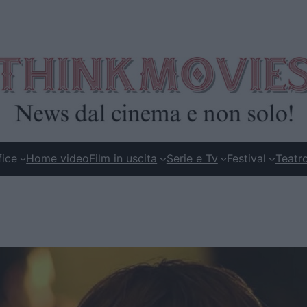
fice
Home video
Film in uscita
Serie e Tv
Festival
Teatr