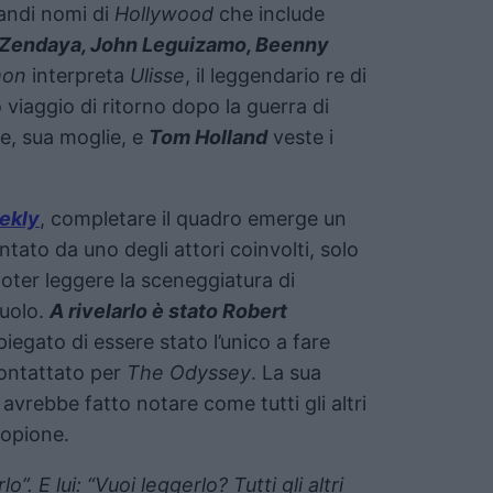
randi nomi di
Hollywood
che include
, Zendaya, John Leguizamo, Beenny
mon
interpreta
Ulisse
, il leggendario re di
viaggio di ritorno dopo la guerra di
e, sua moglie, e
Tom Holland
veste i
ekly
, completare il quadro emerge un
ato da uno degli attori coinvolti, solo
oter leggere la sceneggiatura di
ruolo.
A rivelarlo è stato Robert
iegato di essere stato l’unico a fare
contattato per
The Odyssey
. La sua
i avrebbe fatto notare come tutti gli altri
copione.
o”. E lui: “Vuoi leggerlo? Tutti gli altri