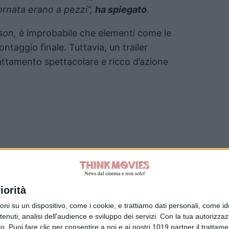
ornata erano a pezzi”,
ha spiegato
.
son,
è improbabile che elementi come le
ntaggio finale. Tuttavia, un trailer
ttamento spettacolare e ricco d’azione
Tag:
iorità
su un dispositivo, come i cookie, e trattiamo dati personali, come ident
The Odyssey
nuti, analisi dell'audience e sviluppo dei servizi.
Con la tua autorizzazi
. Puoi fare clic per consentire a noi e ai nostri 1019 partner il trattame