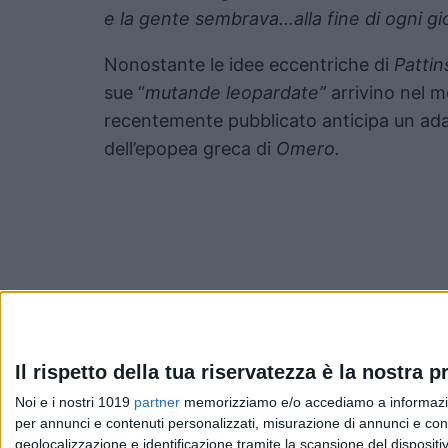
e la gente sembrava…alla fine di ogni gi
Nonostante le idee eccentriche di
Pattin
sue “
mutande leopardate”
arrivino nel mo
recentemente pubblicato anticipa un ada
dell’epopea greca di
Omero.
Pubblicato
Giugno 3, 2026
in
Il rispetto della tua riservatezza è la nostra pr
Noi e i nostri 1019
partner
memorizziamo e/o accediamo a informazioni 
News cinema e film
per annunci e contenuti personalizzati, misurazione di annunci e conte
geolocalizzazione e identificazione tramite la scansione del dispositivo