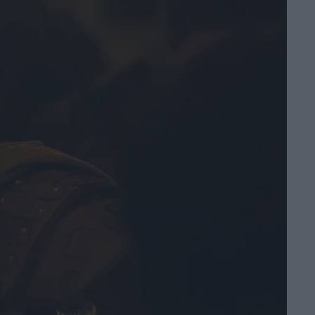
il poster
anticipano il film
con Leonardo Lidi
e Alessandro
Borghi
di La Redazione
LION: su Disney+
la storia vera del
cucciolo di leone
Kio
di La Redazione
War – Il Divorzio
del Secolo: il
teaser trailer della
serie novembre su
Sky e NOW
di La Redazione
Rakuten TV: le
novità di agosto