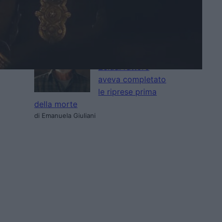
di La Redazione
Sam Neill apparirà
in The Legend of
Zelda: l’attore
aveva completato
le riprese prima
della morte
di Emanuela Giuliani