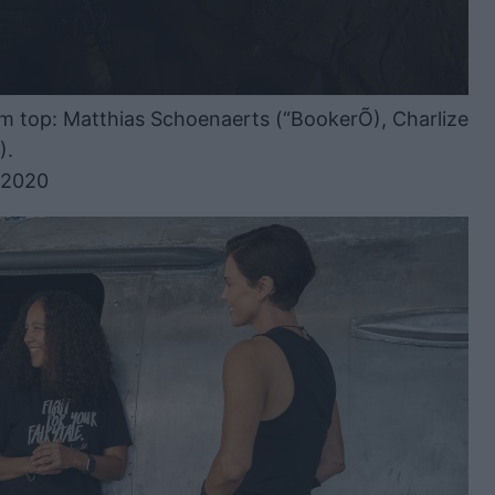
 top: Matthias Schoenaerts (“BookerÕ), Charlize
).
©2020