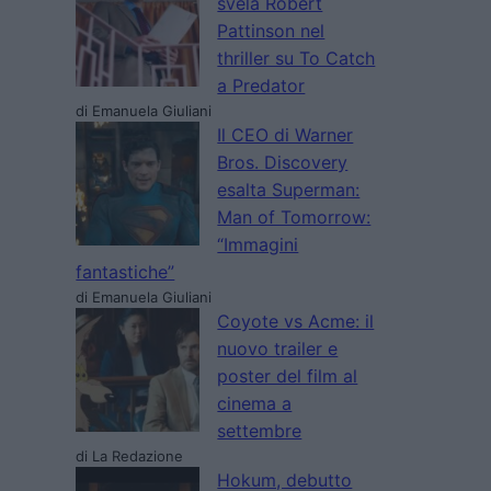
svela Robert
Pattinson nel
thriller su To Catch
a Predator
di Emanuela Giuliani
Il CEO di Warner
Bros. Discovery
esalta Superman:
Man of Tomorrow:
“Immagini
fantastiche”
di Emanuela Giuliani
Coyote vs Acme: il
nuovo trailer e
poster del film al
cinema a
settembre
di La Redazione
Hokum, debutto