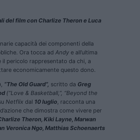
li del film con Charlize Theron e Luca
narie capacità dei componenti della
bliche. Ora tocca ad
Andy
e all’ultima
 il pericolo rappresentato da chi, a
fruttare economicamente questo dono.
a
,
“The Old Guard”,
scritto da
Greg
od
(“Love & Basketball,”, “Beyond the
 su
Netflix
dal
10 luglio
, racconta una
a d’azione che dimostra come vivere per
Charlize Theron, Kiki Layne, Marwan
an Veronica Ngo, Matthias Schoenaerts