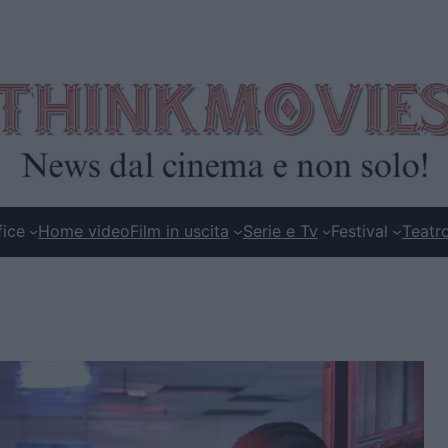
fice
Home video
Film in uscita
Serie e Tv
Festival
Teatr