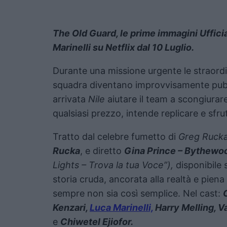
The Old Guard, le prime immagini Ufficia
Marinelli su Netflix dal 10 Luglio.
Durante una missione urgente le straordi
squadra diventano improvvisamente pub
arrivata
Nile
aiutare il team a scongiurare
qualsiasi prezzo, intende replicare e s
Tratto dal celebre fumetto di
Greg Ruck
Rucka
, e diretto
Gina Prince – Bythewo
Lights – Trova la tua Voce”),
disponibile
storia cruda, ancorata alla realtà e pien
sempre non sia così semplice. Nel cast:
Kenzari,
Luca Marinelli,
Harry Melling, V
e
Chiwetel Ejiofor.