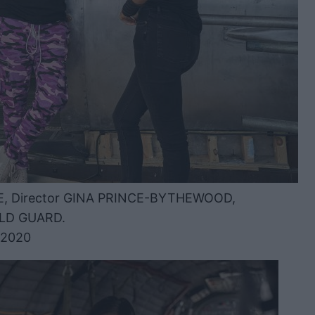
NE, Director GINA PRINCE-BYTHEWOOD,
OLD GUARD.
©2020