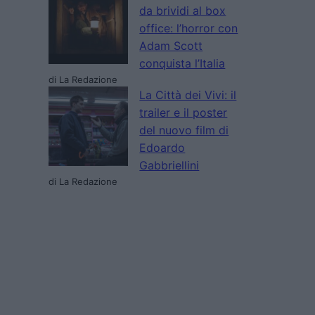
da brividi al box
office: l’horror con
Adam Scott
conquista l’Italia
di La Redazione
La Città dei Vivi: il
trailer e il poster
del nuovo film di
Edoardo
Gabbriellini
di La Redazione