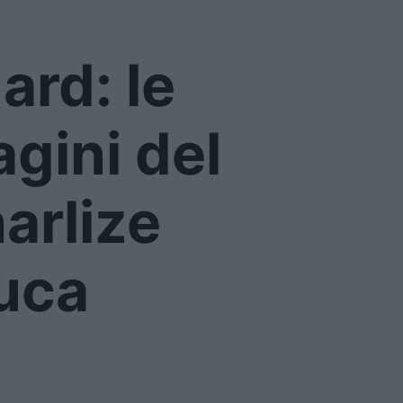
ard: le
gini del
arlize
uca