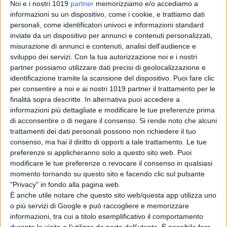
Noi e i nostri 1019
partner
memorizziamo e/o accediamo a
Godzilla Minus
informazioni su un dispositivo, come i cookie, e trattiamo dati
Zero: il re dei
personali, come identificatori univoci e informazioni standard
mostri torna nel
inviate da un dispositivo per annunci e contenuti personalizzati,
teaser trailer
misurazione di annunci e contenuti, analisi dell'audience e
italiano
sviluppo dei servizi.
Con la tua autorizzazione noi e i nostri
di La Redazione
partner possiamo utilizzare dati precisi di geolocalizzazione e
identificazione tramite la scansione del dispositivo. Puoi fare clic
per consentire a noi e ai nostri 1019 partner il trattamento per le
Chi siamo
Contatti
Privacy Policy
Cookie Policy
finalità sopra descritte. In alternativa puoi accedere a
Emanuela Giuliani CFGLNMNL77T43L639
Disclaimer
informazioni più dettagliate e modificare le tue preferenze prima
di acconsentire o di negare il consenso.
Si rende noto che alcuni
trattamenti dei dati personali possono non richiedere il tuo
consenso, ma hai il diritto di opporti a tale trattamento. Le tue
preferenze si applicheranno solo a questo sito web. Puoi
modificare le tue preferenze o revocare il consenso in qualsiasi
momento tornando su questo sito e facendo clic sul pulsante
"Privacy" in fondo alla pagina web.
È anche utile notare che questo sito web/questa app utilizza uno
o più servizi di Google e può raccogliere e memorizzare
informazioni, tra cui a titolo esemplificativo il comportamento