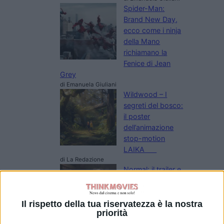
Spider-Man:
Brand New Day,
ecco come i ninja
della Mano
richiamano la
Fenice di Jean
Grey
di Emanuela Giuliani
Wildwood – I
segreti del bosco:
il poster
dell’animazione
stop-motion
LAIKA
di La Redazione
Normal: il trailer e
il poster del
nuovo film di Ben
Wheatley
Il rispetto della tua riservatezza è la nostra
priorità
di La Redazione