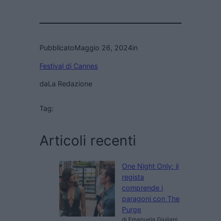
Pubblicato
Maggio 26, 2024
in
Festival di Cannes
da
La Redazione
Tag:
Articoli recenti
One Night Only: il
regista
comprende i
paragoni con The
Purge
di Emanuela Giuliani