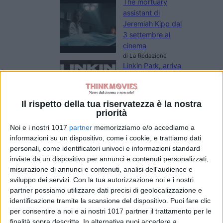
The mortuary
assistant di
Jeremiah Kipp dal
3 settembre al
cinema
di La Redazione
Linkin Park, arriva
al cinema
“Unshatter”: il
documentario sul
Il rispetto della tua riservatezza è la nostra
ritorno della band
priorità
di La Redazione
Noi e i nostri 1017
partner
memorizziamo e/o accediamo a
La violinista, dalla
informazioni su un dispositivo, come i cookie, e trattiamo dati
vittoria ad
personali, come identificatori univoci e informazioni standard
Annecy al
inviate da un dispositivo per annunci e contenuti personalizzati,
Toronto
misurazione di annunci e contenuti, analisi dell'audience e
International Film
sviluppo dei servizi.
Con la tua autorizzazione noi e i nostri
Festival 2026
partner possiamo utilizzare dati precisi di geolocalizzazione e
di Emanuela Giuliani
identificazione tramite la scansione del dispositivo. Puoi fare clic
per consentire a noi e ai nostri 1017 partner il trattamento per le
finalità sopra descritte. In alternativa puoi accedere a