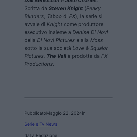
Dali Benssalah
e
Josh Charles
.
Scritta da
Steven Knight
(
Peaky
Blinders
,
Taboo
di
FX
), la serie si
avvale di
Knight
come produttore
esecutivo insieme a
Denise Di Novi
della
Di Novi Pictures
e alla
Moss
sotto la sua società
Love & Squalor
Pictures.
The Veil
è prodotta da
FX
Productions.
Pubblicato
Maggio 22, 2024
in
Serie e Tv News
da
La Redazione