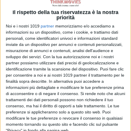
che firmandosi per l’appunto
‘The
Watcher’
li minacciava affermando di
Il rispetto della tua riservatezza è la nostra
‘sorvegliare’
la casa da decenni.
priorità
Noi e i nostri 1019
partner
memorizziamo e/o accediamo a
In seguito i coniugi non riuscendo a
informazioni su un dispositivo, come i cookie, e trattiamo dati
vendere l’abitazione l’affittarono, e
personali, come identificatori univoci e informazioni standard
l’inquilino ricevette i medesimi
inviate da un dispositivo per annunci e contenuti personalizzati,
inquietanti messaggi. Infine la casa
misurazione di annunci e contenuti, analisi dell'audience e
sviluppo dei servizi.
Con la tua autorizzazione noi e i nostri
fu venduta nel
2019
al prezzo di
partner possiamo utilizzare dati precisi di geolocalizzazione e
959.000 dollari
. L’identità
identificazione tramite la scansione del dispositivo. Puoi fare clic
dell’osservatore è ancora oggi
per consentire a noi e ai nostri 1019 partner il trattamento per le
sconosciuta.
finalità sopra descritte. In alternativa puoi accedere a
informazioni più dettagliate e modificare le tue preferenze prima
Il cast della serie include anche i
di acconsentire o di negare il consenso.
Si rende noto che alcuni
trattamenti dei dati personali possono non richiedere il tuo
nomi di:
Jennifer Coolidge, Margo
consenso, ma hai il diritto di opporti a tale trattamento. Le tue
Martindale
e
Mia Farrow
.
preferenze si applicheranno solo a questo sito web. Puoi
modificare le tue preferenze o revocare il consenso in qualsiasi
© Riproduzione Riservata
momento tornando su questo sito e facendo clic sul pulsante
"Privacy" in fondo alla pagina web.