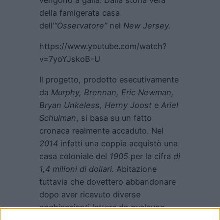
della famigerata casa
dell’
“Osservatore”
nel
New Jersey.
https://www.youtube.com/watch?
v=7yoYJskoB-U
Il progetto, prodotto esecutivamente
da
Murphy, Brennan, Eric Newman,
Bryan Unkeless, Herny Joost
e
Ariel
Schulman
, si basa su un fatto
cronaca realmente accaduto. Nel
2014
infatti una coppia acquistò una
casa coloniale del
1905
per la cifra
di
1,4 milioni di dollari.
Abitazione
tuttavia che dovettero abbandonare
dopo aver ricevuto diverse
agghiaccianti lettere da qualcuno