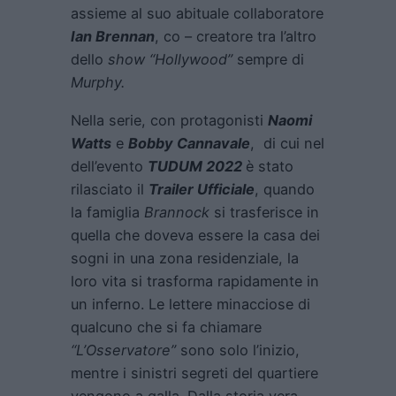
assieme al suo abituale collaboratore
Ian Brennan
, co – creatore tra l’altro
dello
show “Hollywood”
sempre di
Murphy.
Nella serie, con protagonisti
Naomi
Watts
e
Bobby Cannavale
, di cui nel
dell’evento
TUDUM 2022
è stato
rilasciato il
Trailer Ufficiale
, quando
la famiglia
Brannock
si trasferisce in
quella che doveva essere la casa dei
sogni in una zona residenziale, la
loro vita si trasforma rapidamente in
un inferno. Le lettere minacciose di
qualcuno che si fa chiamare
“L’Osservatore”
sono solo l’inizio,
mentre i sinistri segreti del quartiere
vengono a galla. Dalla storia vera