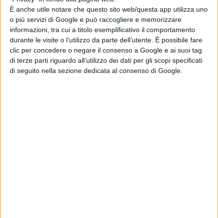
È anche utile notare che questo sito web/questa app utilizza uno
o più servizi di Google e può raccogliere e memorizzare
informazioni, tra cui a titolo esemplificativo il comportamento
durante le visite o l’utilizzo da parte dell’utente. È possibile fare
clic per concedere o negare il consenso a Google e ai suoi tag
di terze parti riguardo all’utilizzo dei dati per gli scopi specificati
Pubblicato
Settembre 27, 2022
in
di seguito nella sezione dedicata al consenso di Google.
Serie e Tv News
da
La Redazione
Tag:
Articoli recenti
L’Odissea vola
oltre il miliardo:
Nolan torna ai
vertici del box