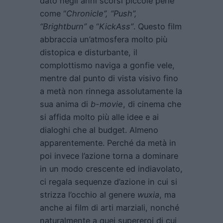
dato negli anni scorsi piccole perle
come “
Chronicle”, “Push”,
“Brightburn”
e “
KickAss”
. Questo film
abbraccia un’atmosfera molto più
distopica e disturbante, il
complottismo naviga a gonfie vele,
mentre dal punto di vista visivo fino
a metà non rinnega assolutamente la
sua anima di
b-movie
, di cinema che
si affida molto più alle idee e ai
dialoghi che al budget. Almeno
apparentemente. Perché da metà in
poi invece l’azione torna a dominare
in un modo crescente ed indiavolato,
ci regala sequenze d’azione in cui si
strizza l’occhio al genere
wuxia
, ma
anche ai film di arti marziali, nonché
naturalmente a quei supereroi di cui