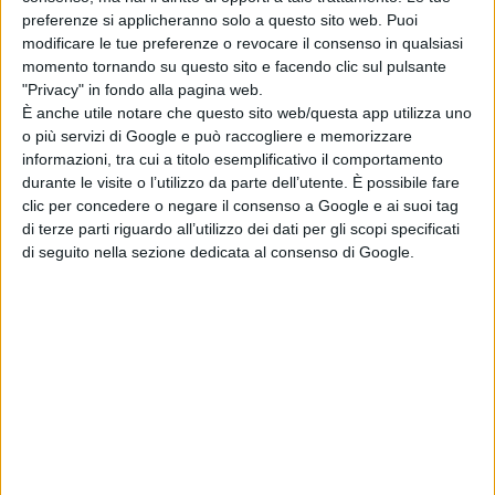
componente di violenza e
preferenze si applicheranno solo a questo sito web. Puoi
modificare le tue preferenze o revocare il consenso in qualsiasi
determinazione
momento tornando su questo sito e facendo clic sul pulsante
semplicemente terrificanti. Non vi è
"Privacy" in fondo alla pagina web.
pietà, non vi è alcun tipo di filtro
È anche utile notare che questo sito web/questa app utilizza uno
nella regia di
Hoon-Jung,
che
o più servizi di Google e può raccogliere e memorizzare
informazioni, tra cui a titolo esemplificativo il comportamento
confeziona per noi combattimenti a
durante le visite o l’utilizzo da parte dell’utente. È possibile fare
dir poco spettacolari, sanguinolenti,
clic per concedere o negare il consenso a Google e ai suoi tag
impreziositi da coreografie che
di terze parti riguardo all’utilizzo dei dati per gli scopi specificati
farebbero sicuramente l’invidia di
di seguito nella sezione dedicata al consenso di Google.
ogni regista della
Marvel
e di quasi
tutti quelli della
DC.
La violenza può essere un elemento
fondamentale per rilanciare questo
genere, almeno per chi non pensa
che il
PG-13
sia sempre un limite da
non superare, una sorta di tabù che