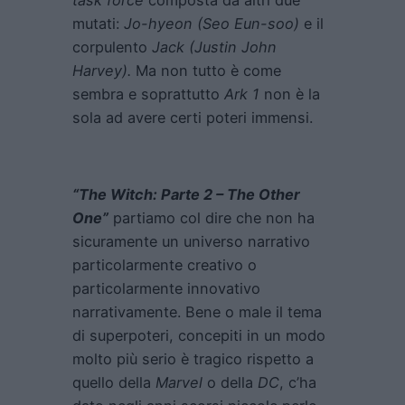
task force
composta da altri due
mutati:
Jo-hyeon (Seo Eun-soo)
e il
corpulento
Jack (Justin John
Harvey).
Ma non tutto è come
sembra e soprattutto
Ark 1
non è la
sola ad avere certi poteri immensi.
“The Witch: Parte 2 – The Other
One”
partiamo col dire che non ha
sicuramente un universo narrativo
particolarmente creativo o
particolarmente innovativo
narrativamente. Bene o male il tema
di superpoteri, concepiti in un modo
molto più serio è tragico rispetto a
quello della
Marvel
o della
DC
, c’ha