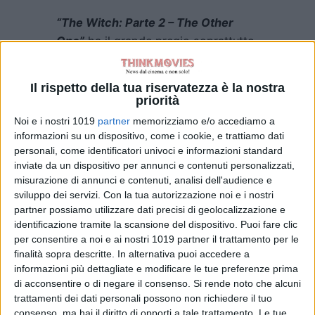
“The Witch: Parte 2 – The Other
One”
ha il grande pregio soprattutto
di far sì che sia l’azione a delineare
l’identità, la finalità e la personalità
Il rispetto della tua riservatezza è la nostra
dei propri personaggi, non le parole,
priorità
la vuota retorica e i dialoghi scontati,
Noi e i nostri 1019
partner
memorizziamo e/o accediamo a
per quanto ovviamente non
informazioni su un dispositivo, come i cookie, e trattiamo dati
manchino dei momenti un po’ cliché.
personali, come identificatori univoci e informazioni standard
inviate da un dispositivo per annunci e contenuti personalizzati,
Lei,
Ark 1
è soprattutto una
misurazione di annunci e contenuti, analisi dell'audience e
sviluppo dei servizi.
Con la tua autorizzazione noi e i nostri
protagonista in cui vediamo un
partner possiamo utilizzare dati precisi di geolocalizzazione e
qualcosa di una
Lolita
di Besson,
identificazione tramite la scansione del dispositivo. Puoi fare clic
così come di
Leeloo
de “
il Quinto
per consentire a noi e ai nostri 1019 partner il trattamento per le
Elemento”
dello stesso cineasta
finalità sopra descritte. In alternativa puoi accedere a
informazioni più dettagliate e modificare le tue preferenze prima
francese, con il suo essere una sorta
di acconsentire o di negare il consenso.
Si rende noto che alcuni
di mix di innocenza e ignoranza
trattamenti dei dati personali possono non richiedere il tuo
infantili del mondo, e una
consenso, ma hai il diritto di opporti a tale trattamento. Le tue