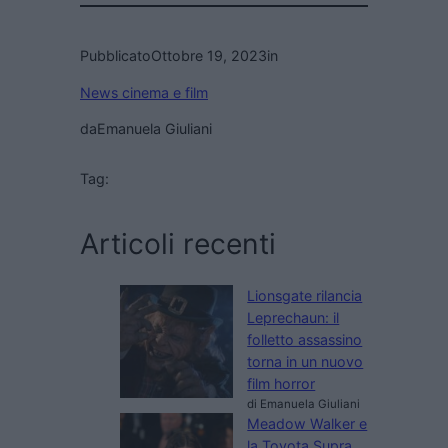
Pubblicato
Ottobre 19, 2023
in
News cinema e film
da
Emanuela Giuliani
Tag:
Articoli recenti
Lionsgate rilancia
Leprechaun: il
folletto assassino
torna in un nuovo
film horror
di Emanuela Giuliani
Meadow Walker e
la Toyota Supra