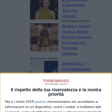
di Paul Walker:
“Non l’ho
venduta”
di Emanuela Giuliani
Wonka 2, nessun
rinvio: la Warner
Bros. fa chiarezza
sul sequel con
Timothée
Chalamet
di Emanuela Giuliani
Venezia 83: a
Luca Guadagnino
il Cartier Glory to
the Filmmaker
2026
Il rispetto della tua riservatezza è la nostra
di La Redazione
priorità
Oceania, Dwayne
Johnson risponde
Noi e i nostri 1019
partner
memorizziamo e/o accediamo a
alle recensioni
informazioni su un dispositivo, come i cookie, e trattiamo dati
negative