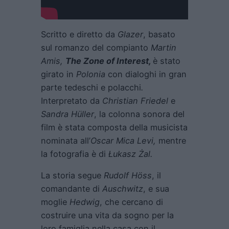
Scritto e diretto da
Glazer
, basato
sul romanzo del compianto
Martin
Amis,
The Zone of Interest,
è stato
girato in
Polonia
con dialoghi in gran
parte tedeschi e polacchi
.
Interpretato da
Christian Friedel
e
Sandra Hüller
, la colonna sonora del
film è stata composta della musicista
nominata all’
Oscar Mica Levi,
mentre
la fotografia è di
Łukasz Żal.
La storia segue
Rudolf Höss
, il
comandante di
Auschwitz
, e sua
moglie
Hedwig
, che cercano di
costruire una vita da sogno per la
loro famiglia nella casa con il