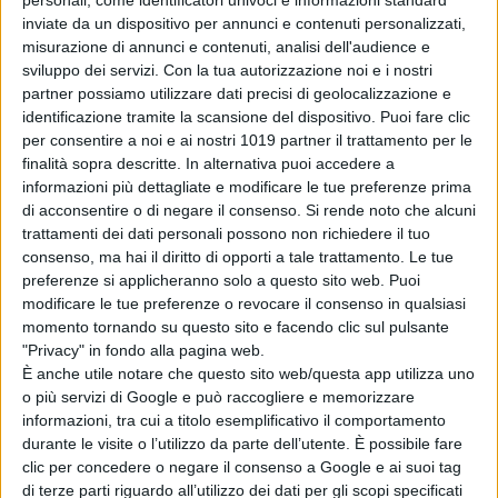
personali, come identificatori univoci e informazioni standard
di Emanuela Giuliani
inviate da un dispositivo per annunci e contenuti personalizzati,
misurazione di annunci e contenuti, analisi dell'audience e
sviluppo dei servizi.
Con la tua autorizzazione noi e i nostri
Chi siamo
Contatti
Privacy Policy
Cookie Policy
partner possiamo utilizzare dati precisi di geolocalizzazione e
Emanuela Giuliani CFGLNMNL77T43L639
Disclaimer
identificazione tramite la scansione del dispositivo. Puoi fare clic
per consentire a noi e ai nostri 1019 partner il trattamento per le
finalità sopra descritte. In alternativa puoi accedere a
informazioni più dettagliate e modificare le tue preferenze prima
di acconsentire o di negare il consenso.
Si rende noto che alcuni
trattamenti dei dati personali possono non richiedere il tuo
consenso, ma hai il diritto di opporti a tale trattamento. Le tue
preferenze si applicheranno solo a questo sito web. Puoi
modificare le tue preferenze o revocare il consenso in qualsiasi
momento tornando su questo sito e facendo clic sul pulsante
"Privacy" in fondo alla pagina web.
È anche utile notare che questo sito web/questa app utilizza uno
o più servizi di Google e può raccogliere e memorizzare
informazioni, tra cui a titolo esemplificativo il comportamento
durante le visite o l’utilizzo da parte dell’utente. È possibile fare
clic per concedere o negare il consenso a Google e ai suoi tag
di terze parti riguardo all’utilizzo dei dati per gli scopi specificati