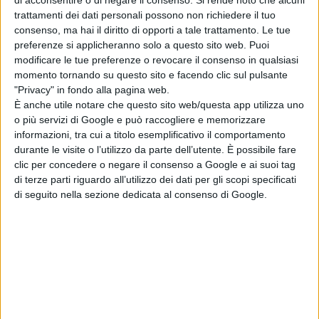
di acconsentire o di negare il consenso.
Si rende noto che alcuni
Vanderwalt
, la scenografa
Lisa
trattamenti dei dati personali possono non richiedere il tuo
Thompson
, il compositore
Tom
consenso, ma hai il diritto di opporti a tale trattamento. Le tue
Holkenborg alias Junkie XL
, il
preferenze si applicheranno solo a questo sito web. Puoi
direttore di casting
Nikki Barrett
, il
modificare le tue preferenze o revocare il consenso in qualsiasi
momento tornando su questo sito e facendo clic sul pulsante
primo
AD PJ Voeten
, il coordinatore
"Privacy" in fondo alla pagina web.
degli
stunt Guy Norris
e l’esperto di
È anche utile notare che questo sito web/questa app utilizza uno
protesi
Sheldon Wade.
o più servizi di Google e può raccogliere e memorizzare
informazioni, tra cui a titolo esemplificativo il comportamento
FONTE
INDIEWIRE
durante le visite o l’utilizzo da parte dell’utente. È possibile fare
clic per concedere o negare il consenso a Google e ai suoi tag
di terze parti riguardo all’utilizzo dei dati per gli scopi specificati
di seguito nella sezione dedicata al consenso di Google.
Pubblicato
Marzo 20, 2022
in
Festival di Cannes
da
Emanuela Giuliani