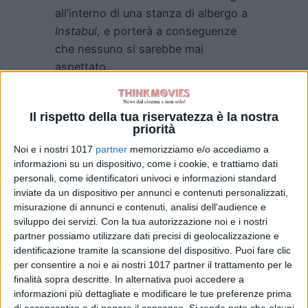
all’interno di una stanza di albergo a
Instabul
, e porterà a conseguenze
che nessuno si sarebbe mai
aspettato.
Descritto dallo stesso
Miller
come
l’anti
“Mad Max”,
“Three Thousand
Il rispetto della tua riservatezza è la nostra
priorità
Yeasr of Longing”,
approderà nelle
sale il
24 giugno
, è per quanto
Noi e i nostri 1017
partner
memorizziamo e/o accediamo a
informazioni su un dispositivo, come i cookie, e trattiamo dati
riguarda il cast tecnico sarà una
personali, come identificatori univoci e informazioni standard
sorta di
reunion
del film del
2015
. A
inviate da un dispositivo per annunci e contenuti personalizzati,
fianco del cineasta australiano infatti
misurazione di annunci e contenuti, analisi dell'audience e
ritroveremo il socio di produzione di
sviluppo dei servizi.
Con la tua autorizzazione noi e i nostri
partner possiamo utilizzare dati precisi di geolocalizzazione e
lunga data
Doug Mitchell
, il direttore
identificazione tramite la scansione del dispositivo. Puoi fare clic
della fotografia
John Seale
, la
per consentire a noi e ai nostri 1017 partner il trattamento per le
montatrice
Margaret Sixel
, la
hair
finalità sopra descritte. In alternativa puoi accedere a
stylist
e truccatrice
Lesley
informazioni più dettagliate e modificare le tue preferenze prima