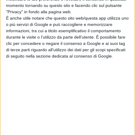
momento tornando su questo sito e facendo clic sul pulsante
"Privacy" in fondo alla pagina web.
È anche utile notare che questo sito web/questa app utilizza uno
Sadie Sink svela il
o più servizi di Google e può raccogliere e memorizzare
retroscena sul
informazioni, tra cui a titolo esemplificativo il comportamento
casting di Ciclope
durante le visite o l’utilizzo da parte dell’utente. È possibile fare
negli X-Men
clic per concedere o negare il consenso a Google e ai suoi tag
di Emanuela Giuliani
di terze parti riguardo all’utilizzo dei dati per gli scopi specificati
di seguito nella sezione dedicata al consenso di Google.
Chi siamo
Contatti
Privacy Policy
Cookie Policy
Emanuela Giuliani CFGLNMNL77T43L639
Disclaimer