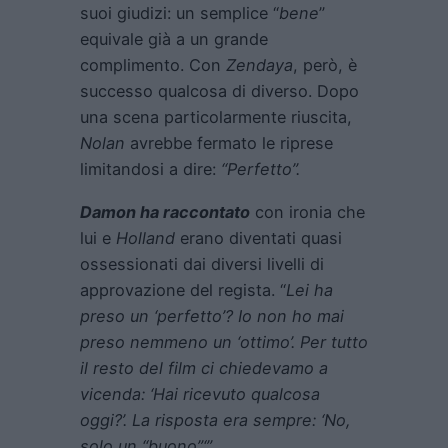
suoi giudizi: un semplice “
bene
”
equivale già a un grande
complimento. Con
Zendaya
, però, è
successo qualcosa di diverso. Dopo
una scena particolarmente riuscita,
Nolan
avrebbe fermato le riprese
limitandosi a dire:
“Perfetto”.
Damon ha raccontato
con ironia che
lui e
Holland
erano diventati quasi
ossessionati dai diversi livelli di
approvazione del regista. “
Lei ha
preso un ‘perfetto’? Io non ho mai
preso nemmeno un ‘ottimo’. Per tutto
il resto del film ci chiedevamo a
vicenda:
‘Hai ricevuto qualcosa
oggi?’. La risposta era sempre: ‘No,
solo un “buono”‘”.