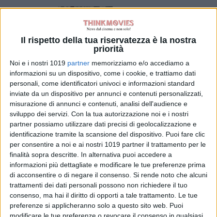
L’Odissea supera
il miliardo e
diventa il più
Il rispetto della tua riservatezza è la nostra
grande successo
priorità
di Nolan
Noi e i nostri 1019
partner
memorizziamo e/o accediamo a
di Emanuela Giuliani
informazioni su un dispositivo, come i cookie, e trattiamo dati
Spider-Man:
personali, come identificatori univoci e informazioni standard
Brand New Day è
inviate da un dispositivo per annunci e contenuti personalizzati,
inarrestabile: 1,67
misurazione di annunci e contenuti, analisi dell'audience e
miliardi in soli 12
sviluppo dei servizi.
Con la tua autorizzazione noi e i nostri
giorni
partner possiamo utilizzare dati precisi di geolocalizzazione e
di Emanuela Giuliani
identificazione tramite la scansione del dispositivo. Puoi fare clic
Film in Uscita
per consentire a noi e ai nostri 1019 partner il trattamento per le
Settimana del 9
finalità sopra descritte. In alternativa puoi accedere a
Agosto 2026
informazioni più dettagliate e modificare le tue preferenze prima
di La Redazione
di acconsentire o di negare il consenso.
Si rende noto che alcuni
trattamenti dei dati personali possono non richiedere il tuo
NIMRODS
consenso, ma hai il diritto di opporti a tale trattamento. Le tue
di La Redazione
preferenze si applicheranno solo a questo sito web. Puoi
modificare le tue preferenze o revocare il consenso in qualsiasi