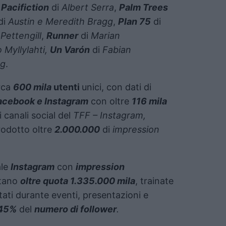
,
Pacifiction
di
Albert Serra
,
Palm Trees
di
Austin e Meredith Bragg
,
Plan 75
di
 Pettengill
,
Runner
di
Marian
 Myllylahti,
Un Varón
di
Fabian
ng
.
irca
600 mila
utenti
unici, con dati di
acebook e Instagram
con oltre
116 mila
 i canali social del
TFF – Instagram,
odotto oltre
2.000.000
di
impression
ale
Instagram
con
impression
stano
oltre quota 1.335.000 mila
, trainate
tati durante eventi, presentazioni e
l 45%
del
numero di follower
.