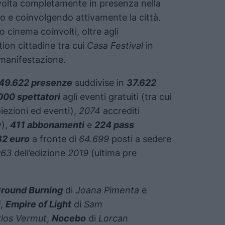
svolta completamente in presenza nella
ico e coinvolgendo attivamente la città.
o cinema coinvolti, oltre agli
ion cittadine tra cui
Casa Festival
in
 manifestazione.
49.622 presenze
suddivise in
37.622
000 spettatori
agli eventi gratuiti (tra cui
oiezioni ed eventi),
2074
accrediti
y),
411 abbonamenti
e
224 pass
32 euro
a fronte di
64.699
posti a sedere
963
dell’edizione
2019
(ultima pre
Ground Burning
di
Joana Pimenta
e
i
,
Empire of Light
di
Sam
los Vermut
,
Nocebo
di
Lorcan