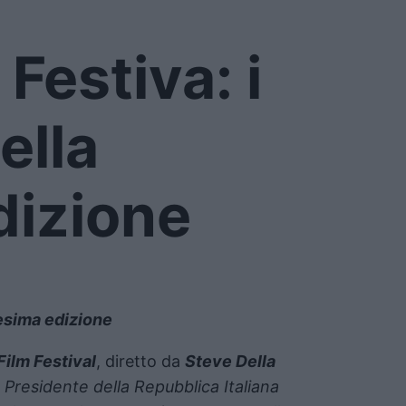
 Festiva: i
della
dizione
40esima edizione
Film Festival
, diretto da
Steve Della
l
Presidente della Repubblica Italiana