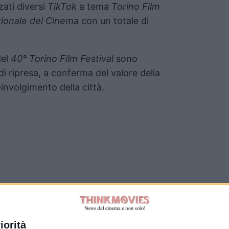
zati diversi
TikTok
a tema
Torino Film
ionale del Cinema
con un totale di
del
40° Torino Film Festival
sono
i ripresa, a conferma del valore della
involgimento della città.
Tag:
iorità