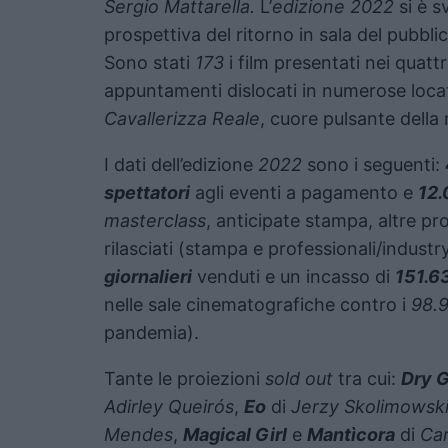
Sergio Mattarella.
L’
edizione 2022
si è 
prospettiva del ritorno in sala del pubbl
Sono stati
173
i film presentati nei quattr
appuntamenti dislocati in numerose locat
Cavallerizza Reale
, cuore pulsante della
I dati dell’edizione
2022
sono i seguenti:
spettatori
agli eventi a pagamento e
12.
masterclass
, anticipate stampa, altre pr
rilasciati (stampa e professionali/industr
giornalieri
venduti e un incasso di
151.6
nelle sale cinematografiche contro i
98.
pandemia).
Tante le proiezioni
sold out
tra cui:
Dry 
Adirley Queirós
,
Eo
di
Jerzy Skolimowsk
Mendes
,
Magical Girl
e
Mantìcora
di
Car