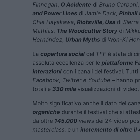
Finnegan
,
O Acidente
di
Bruno Carboni
and Power Lines
di
Jamie Dack,
Pinball
Chie Hayakawa
,
Riotsville, Usa
di
Sierra
Mathias
,
The Woodcutter Story
di
Mikko
Hernández
,
Urban Myths
di
Won-Ki Ho
La
copertura social
del
TFF
è stata di c
assoluta eccellenza per le
piattaforme F
interazioni
con i canali del festival. Tutti
Facebook, Twitter e Youtube
– hanno pr
totali e
330 mila
visualizzazioni di video.
Molto significativo anche il dato del can
organiche
durante il festival che si atte
da oltre
145.000
views
dei 24 video pos
masterclass
, e un
incremento
di oltre i