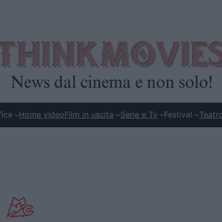
fice
Home video
Film in uscita
Serie e Tv
Festival
Teatr