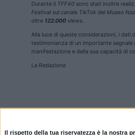
Durante il
TFF40
sono stati inoltre realiz
Festival
sul canale
TikTok
del
Museo Naz
oltre
122.000
views
.
Alla luce di queste considerazioni, i dati 
testimonianza di un importante segnale d
manifestazione e della sua capacità di co
La Redazione
Pubblicato
Dicembre 7, 2022
in
Il rispetto della tua riservatezza è la nostra pr