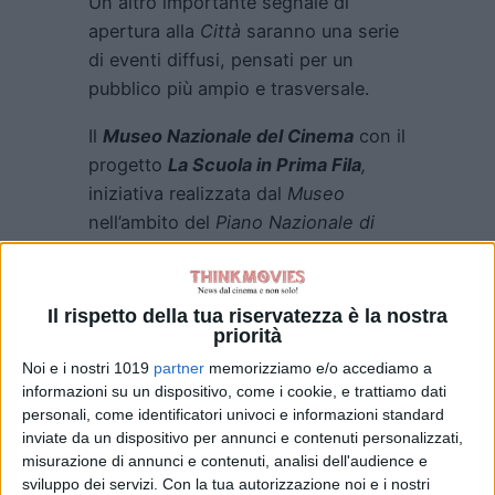
Un altro importante segnale di
apertura alla
Città
saranno una serie
di eventi diffusi, pensati per un
pubblico più ampio e trasversale.
Il
Museo Nazionale del Cinema
con il
progetto
La Scuola in Prima Fila
,
iniziativa realizzata dal
Museo
nell’ambito del
Piano Nazionale di
Cinema e Immagini
per la Scuola
promosso dal
Ministero della
Cultura
e dal
Ministero
Il rispetto della tua riservatezza è la nostra
priorità
dell’Istruzione
, proporrà proiezioni,
incontri e approfondimenti su
VR e
Noi e i nostri 1019
partner
memorizziamo e/o accediamo a
informazioni su un dispositivo, come i cookie, e trattiamo dati
Metaverso
– in sala e alla
Mole
personali, come identificatori univoci e informazioni standard
Antonelliana
– per gli studenti delle
inviate da un dispositivo per annunci e contenuti personalizzati,
scuole primarie e secondarie di I e II
misurazione di annunci e contenuti, analisi dell'audience e
grado.
sviluppo dei servizi.
Con la tua autorizzazione noi e i nostri