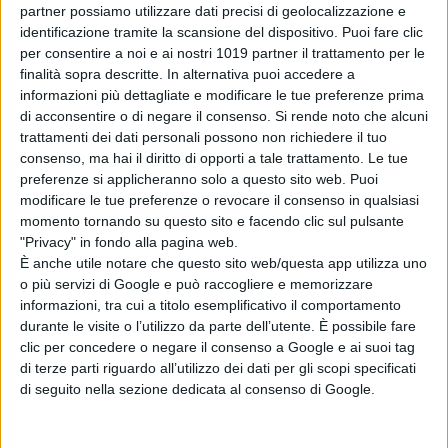
partner possiamo utilizzare dati precisi di geolocalizzazione e
Il
Festival
apre anche al mondo delle
identificazione tramite la scansione del dispositivo. Puoi fare clic
per consentire a noi e ai nostri 1019 partner il trattamento per le
Università
italiane con una residenza
finalità sopra descritte. In alternativa puoi accedere a
per studenti universitari che
informazioni più dettagliate e modificare le tue preferenze prima
realizzeranno un
Podcast
di acconsentire o di negare il consenso.
Si rende noto che alcuni
sull’edizione
40 del TFF
. I trenta
trattamenti dei dati personali possono non richiedere il tuo
giovani selezionati per partecipare al
consenso, ma hai il diritto di opporti a tale trattamento. Le tue
preferenze si applicheranno solo a questo sito web. Puoi
progetto saranno ospitati dal
modificare le tue preferenze o revocare il consenso in qualsiasi
festival.
momento tornando su questo sito e facendo clic sul pulsante
"Privacy" in fondo alla pagina web.
Insieme all’
Associazione Fuori
È anche utile notare che questo sito web/questa app utilizza uno
Campo
è stato organizzato un vasto
o più servizi di Google e può raccogliere e memorizzare
programma di appuntamenti musicali
informazioni, tra cui a titolo esemplificativo il comportamento
durante le visite o l’utilizzo da parte dell’utente. È possibile fare
che, oltre a
Casa Festival
,
clic per concedere o negare il consenso a Google e ai suoi tag
animeranno diversi luoghi della
di terze parti riguardo all’utilizzo dei dati per gli scopi specificati
movida torinese.
di seguito nella sezione dedicata al consenso di Google.
Il
Museo Nazionale del Cinema