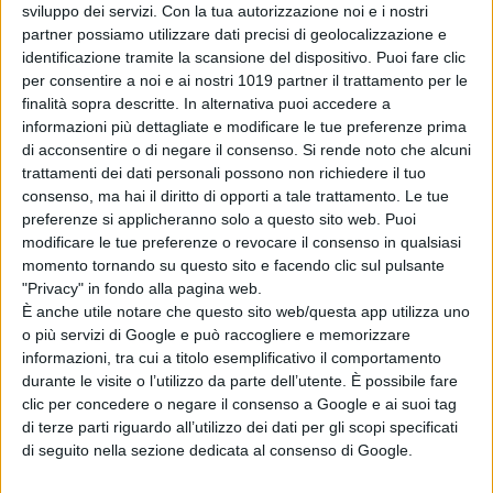
sviluppo dei servizi.
Con la tua autorizzazione noi e i nostri
TRAMA
partner possiamo utilizzare dati precisi di geolocalizzazione e
identificazione tramite la scansione del dispositivo. Puoi fare clic
In
TROPPO CATTIVI 2
i Troppo
per consentire a noi e ai nostri 1019 partner il trattamento per le
finalità sopra descritte. In alternativa puoi accedere a
Cattivi, una banda di animali
informazioni più dettagliate e modificare le tue preferenze prima
criminali, cercano di guadagnarsi
di acconsentire o di negare il consenso.
Si rende noto che alcuni
fiducia e accettazione nella loro
trattamenti dei dati personali possono non richiedere il tuo
nuova vita da ‘bravi ragazzi’. Tuttavia,
consenso, ma hai il diritto di opporti a tale trattamento. Le tue
preferenze si applicheranno solo a questo sito web. Puoi
vengono richiamati in azione per
modificare le tue preferenze o revocare il consenso in qualsiasi
affrontare un’ultima missione, guidati
momento tornando su questo sito e facendo clic sul pulsante
da una squadra criminale tutta al
"Privacy" in fondo alla pagina web.
femminile.
È anche utile notare che questo sito web/questa app utilizza uno
o più servizi di Google e può raccogliere e memorizzare
informazioni, tra cui a titolo esemplificativo il comportamento
durante le visite o l’utilizzo da parte dell’utente. È possibile fare
clic per concedere o negare il consenso a Google e ai suoi tag
di terze parti riguardo all’utilizzo dei dati per gli scopi specificati
di seguito nella sezione dedicata al consenso di Google.
Pubblicato
Luglio 27, 2025
in
Schede Film