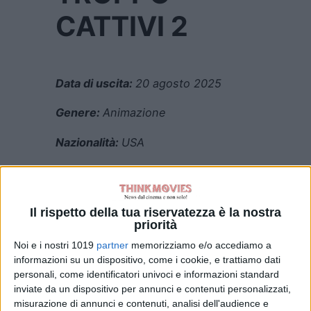
CATTIVI 2
Data di uscita:
20 agosto 2025
Genere:
Animazione
Nazionalità:
USA
Regia:
Pierre Perifel, JP Sans
Cast:
Anthony Ramos, Zazie
Il rispetto della tua riservatezza è la nostra
Beetz, Sam
priorità
Rockwell, Awkwafina, Craig
Noi e i nostri 1019
partner
memorizziamo e/o accediamo a
Robinson, Alex Borstein, Marc
informazioni su un dispositivo, come i cookie, e trattiamo dati
Maron, Richard Ayoade, Lilly Singh
personali, come identificatori univoci e informazioni standard
inviate da un dispositivo per annunci e contenuti personalizzati,
Distribuzione:
Universal Pictures
misurazione di annunci e contenuti, analisi dell'audience e