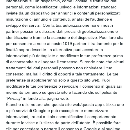
informazioni su un dispositivo, come i cookie, e trattiamo dati
dubbio è un film in grado di far ridere
personali, come identificatori univoci e informazioni standard
con sincerità riuscendo ad
inviate da un dispositivo per annunci e contenuti personalizzati,
misurazione di annunci e contenuti, analisi dell'audience e
allontanare dalla mente, dall’animo e
sviluppo dei servizi.
Con la tua autorizzazione noi e i nostri
dal cuore, anche se per poche ore, le
partner possiamo utilizzare dati precisi di geolocalizzazione e
difficoltà che di un anno
identificazione tramite la scansione del dispositivo. Puoi fare clic
assolutamente anomalo,
per consentire a noi e ai nostri 1019 partner il trattamento per le
finalità sopra descritte. In alternativa puoi accedere a
inimmaginabile ed imprevedibile.
informazioni più dettagliate e modificare le tue preferenze prima
Tante le citazioni, i riferimenti e le
di acconsentire o di negare il consenso.
Si rende noto che alcuni
figure che affollano una storia dal, se
trattamenti dei dati personali possono non richiedere il tuo
pur divertente, troppo palese ed
consenso, ma hai il diritto di opporti a tale trattamento. Le tue
preferenze si applicheranno solo a questo sito web. Puoi
esagerato caos. Caratterista tuttavia
modificare le tue preferenze o revocare il consenso in qualsiasi
adatta al periodo delle festività e
momento tornando su questo sito e facendo clic sul pulsante
necessaria a restituire quella
"Privacy" in fondo alla pagina web.
leggerezza messa da parte a causa
È anche utile notare che questo sito web/questa app utilizza uno
di ciò che si sta vivendo, e si spera
o più servizi di Google e può raccogliere e memorizzare
informazioni, tra cui a titolo esemplificativo il comportamento
non venga definitivamente
durante le visite o l’utilizzo da parte dell’utente. È possibile fare
dimenticata.
clic per concedere o negare il consenso a Google e ai suoi tag