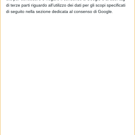
di terze parti riguardo all’utilizzo dei dati per gli scopi specificati
“Mi sono immerso in questo
di seguito nella sezione dedicata al consenso di Google.
progetto in modo spontaneo non
avendo letto il copione. Ci siamo
basati sul modello del primo, ognuno
ha svolto il proprio lavoro e alla fine
tutti abbiamo suonato lo stesso
strumento”
–
afferma
Valerio
Mastandrea.
“Credo che la fantasia sia uno dei
motivi per cui tanti di noi fanno
questo mestiere, che rende libero
permettendoti di pensare ciò che
vuoi, anche se la libertà come
concetto è molto più importante e
pesante nella vita delle persone.
Credo che il compito del cinema in