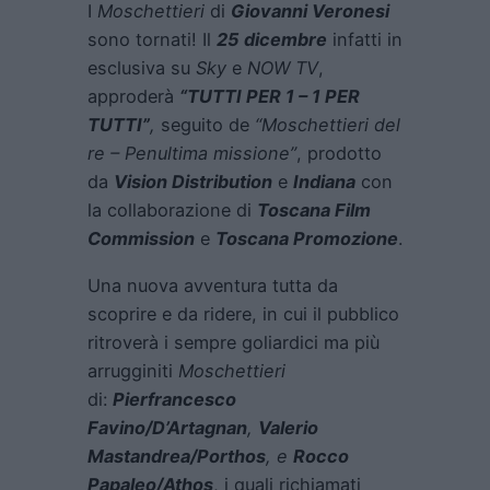
I
Moschettieri
di
Giovanni Veronesi
sono tornati! Il
25 dicembre
infatti in
esclusiva su
Sky
e
NOW TV
,
approderà
“TUTTI PER 1 – 1 PER
TUTTI”
,
seguito de
“Moschettieri del
re – Penultima missione”
, prodotto
da
Vision Distribution
e
Indiana
con
la collaborazione di
Toscana Film
Commission
e
Toscana Promozione
.
Una nuova avventura tutta da
scoprire e da ridere, in cui il pubblico
ritroverà i sempre goliardici ma più
arrugginiti
Moschettieri
di:
Pierfrancesco
Favino
/D’Artagnan
,
Valerio
Mastandrea
/Porthos
, e
Rocco
Papaleo
/Athos
, i quali richiamati