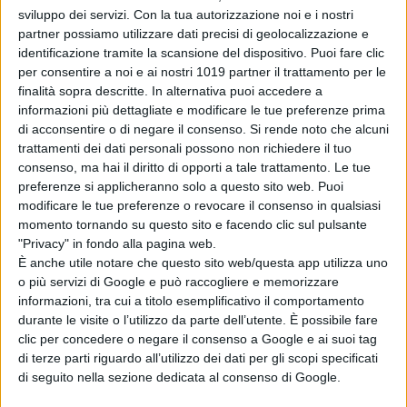
tra l’
Italia
e la
Norvegia
, per
“Una
sviluppo dei servizi.
Con la tua autorizzazione noi e i nostri
gran voglia di vivere”
, prodotto
partner possiamo utilizzare dati precisi di geolocalizzazione e
da
Isabella Cocuzza
e
Arturo
identificazione tramite la scansione del dispositivo. Puoi fare clic
Paglia
per
Paco Cinematografica
.
per consentire a noi e ai nostri 1019 partner il trattamento per le
finalità sopra descritte. In alternativa puoi accedere a
informazioni più dettagliate e modificare le tue preferenze prima
La Redazione
di acconsentire o di negare il consenso.
Si rende noto che alcuni
trattamenti dei dati personali possono non richiedere il tuo
consenso, ma hai il diritto di opporti a tale trattamento. Le tue
preferenze si applicheranno solo a questo sito web. Puoi
modificare le tue preferenze o revocare il consenso in qualsiasi
momento tornando su questo sito e facendo clic sul pulsante
"Privacy" in fondo alla pagina web.
Pubblicato
Giugno 22, 2022
in
È anche utile notare che questo sito web/questa app utilizza uno
o più servizi di Google e può raccogliere e memorizzare
News cinema e film
informazioni, tra cui a titolo esemplificativo il comportamento
durante le visite o l’utilizzo da parte dell’utente. È possibile fare
da
La Redazione
clic per concedere o negare il consenso a Google e ai suoi tag
di terze parti riguardo all’utilizzo dei dati per gli scopi specificati
Tag:
di seguito nella sezione dedicata al consenso di Google.