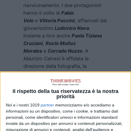
riavvicinamento. I due protagonisti
hanno il volto di
Fabio
Volo
e
Vittoria Puccini
,
affiancati dal
giovanissimo
Ludovico Nava
.
Insieme a loro anche
Paola Tiziana
Cruciani
,
Rocío Muñoz
Morales
e
Corrado Nuzzo
.
A
Maurizio Calvesi
è affidata la
direzione della fotografia, la
scenografia è a cura di
Ivana
Gargiulo
, il montaggio di
Luciana
Pandolfelli
mentre i costumi sono
Il rispetto della tua riservatezza è la nostra
priorità
realizzati da
Lavinia Bonsignore
, le
musiche invece saranno composte
Noi e i nostri 1019
partner
memorizziamo e/o accediamo a
informazioni su un dispositivo, come i cookie, e trattiamo dati
da
Giorgio Baldi
e
Matthew Marston.
personali, come identificatori univoci e informazioni standard
inviate da un dispositivo per annunci e contenuti personalizzati,
Sei le settimane di riprese previste,
misurazione di annunci e contenuti, analisi dell'audience e