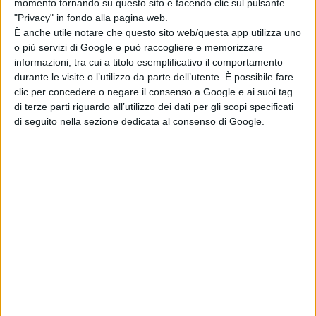
momento tornando su questo sito e facendo clic sul pulsante
che raramente viene ascoltata.
"Privacy" in fondo alla pagina web.
È anche utile notare che questo sito web/questa app utilizza uno
“
Gli ampi paesaggi, le riflessioni e i
o più servizi di Google e può raccogliere e memorizzare
ritratti che mettono in risalto gli
informazioni, tra cui a titolo esemplificativo il comportamento
sguardi profondi dei personaggi
durante le visite o l’utilizzo da parte dell’utente. È possibile fare
sono i miei strumenti per raccontare
clic per concedere o negare il consenso a Google e ai suoi tag
di terze parti riguardo all’utilizzo dei dati per gli scopi specificati
una storia che interroga
di seguito nella sezione dedicata al consenso di Google.
profondamente le questioni sociali,
ambientali e umane in questi tempi
di cambiamento” –
dichiara
Loayza-
Grisi
tra i primi registi a portare sul
grande schermo il fascino e la
crudezza di una terra poco
rappresentata, quasi dimenticata.
La Redazione