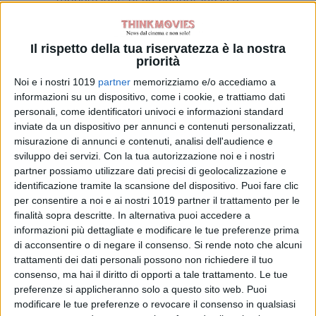
destare in lui uno strano presagio.
Improvvisamente lo scorrere del
Il rispetto della tua riservatezza è la nostra
tempo diventa più che mai prezioso
priorità
e pone la coppia davanti a un
Noi e i nostri 1019
partner
memorizziamo e/o accediamo a
dilemma: resistere nell’attesa delle
informazioni su un dispositivo, come i cookie, e trattiamo dati
piogge o seguire le orme di altri
personali, come identificatori univoci e informazioni standard
quechua e lasciare la loro casa per
inviate da un dispositivo per annunci e contenuti personalizzati,
misurazione di annunci e contenuti, analisi dell'audience e
la città?
sviluppo dei servizi.
Con la tua autorizzazione noi e i nostri
partner possiamo utilizzare dati precisi di geolocalizzazione e
Il film diretto dal giovane regista
identificazione tramite la scansione del dispositivo. Puoi fare clic
boliviano, è ambientato in uno dei
per consentire a noi e ai nostri 1019 partner il trattamento per le
territori più esposti e vulnerabili ai
finalità sopra descritte. In alternativa puoi accedere a
cambiamenti climatici sulla
Terra
e
informazioni più dettagliate e modificare le tue preferenze prima
di acconsentire o di negare il consenso.
Si rende noto che alcuni
racconta il costo umano di questo
trattamenti dei dati personali possono non richiedere il tuo
cambiamento attraverso la storia dei
consenso, ma hai il diritto di opporti a tale trattamento. Le tue
suoi protagonisti, voci di una
preferenze si applicheranno solo a questo sito web. Puoi
coscienza perduta e una saggezza
modificare le tue preferenze o revocare il consenso in qualsiasi