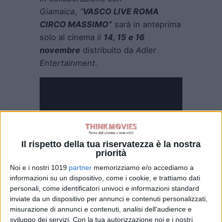
Giamaica
,
“
VASCO LIVE ROMA
CIRCO MASSIMO”
sarà in anteprima
solo al cinema il
14, 15 e 16
novembre
distribuito da
Adler
Entertainment
.
Il rispetto della tua riservatezza è la nostra
priorità
I biglietti saranno acquistabili a
Noi e i nostri 1019
partner
memorizziamo e/o accediamo a
informazioni su un dispositivo, come i cookie, e trattiamo dati
partire da oggi sui normali canali.
personali, come identificatori univoci e informazioni standard
inviate da un dispositivo per annunci e contenuti personalizzati,
Il film uscirà anche in
Blu-ray
e
dvd
,
misurazione di annunci e contenuti, analisi dell'audience e
in
pre-order
sul sito di
Universal
sviluppo dei servizi.
Con la tua autorizzazione noi e i nostri