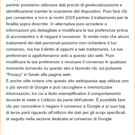
Music
.
partner possiamo utilizzare dati precisi di geolocalizzazione e
identificazione tramite la scansione del dispositivo. Puoi fare clic
La Redazione
per consentire a noi e ai nostri 1019 partner il trattamento per le
finalità sopra descritte. In alternativa puoi accedere a
informazioni più dettagliate e modificare le tue preferenze prima
di acconsentire o di negare il consenso.
Si rende noto che alcuni
trattamenti dei dati personali possono non richiedere il tuo
consenso, ma hai il diritto di opporti a tale trattamento. Le tue
preferenze si applicheranno solo a questo sito web. Puoi
modificare le tue preferenze o revocare il consenso in qualsiasi
Pubblicato
Ottobre 22, 2022
in
momento tornando su questo sito e facendo clic sul pulsante
News cinema e film
"Privacy" in fondo alla pagina web.
È anche utile notare che questo sito web/questa app utilizza uno
da
La Redazione
o più servizi di Google e può raccogliere e memorizzare
informazioni, tra cui a titolo esemplificativo il comportamento
durante le visite o l’utilizzo da parte dell’utente. È possibile fare
Tag:
clic per concedere o negare il consenso a Google e ai suoi tag
di terze parti riguardo all’utilizzo dei dati per gli scopi specificati
Articoli recenti
di seguito nella sezione dedicata al consenso di Google.