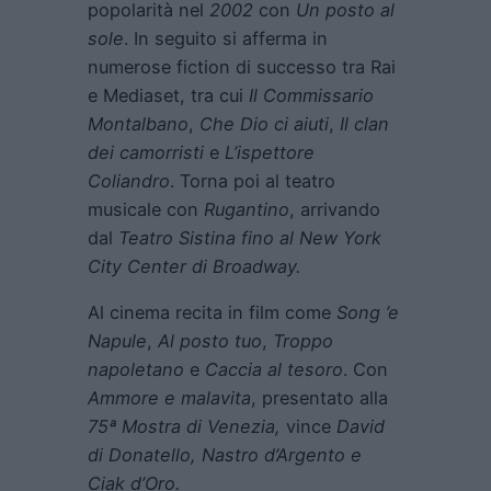
popolarità nel
2002
con
Un posto al
sole
. In seguito si afferma in
numerose fiction di successo tra Rai
e Mediaset, tra cui
Il Commissario
Montalbano
,
Che Dio ci aiuti
,
Il clan
dei camorristi
e
L’ispettore
Coliandro
. Torna poi al teatro
musicale con
Rugantino
, arrivando
dal
Teatro Sistina fino al New York
City Center di Broadway.
Al cinema recita in film come
Song ’e
Napule
,
Al posto tuo
,
Troppo
napoletano
e
Caccia al tesoro
. Con
Ammore e malavita
, presentato alla
75ª Mostra di Venezia,
vince
David
di Donatello, Nastro d’Argento e
Ciak d’Oro.