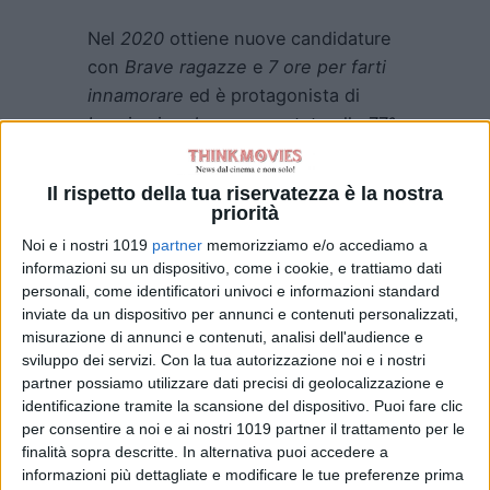
Nel
2020
ottiene nuove candidature
con
Brave ragazze
e
7 ore per farti
innamorare
ed è protagonista di
Lasciami andare
, presentato alla
77ª
Mostra di Venezia.
La consacrazione
arriva con
Io sono Mia
, dedicato a
Il rispetto della tua riservatezza è la nostra
Mia Martini,
che le vale il
Nastro
priorità
d’Argento Speciale
e una candidatura
Noi e i nostri 1019
partner
memorizziamo e/o accediamo a
al
Ciak d’Oro.
Nel
2021
è
informazioni su un dispositivo, come i cookie, e trattiamo dati
personali, come identificatori univoci e informazioni standard
protagonista della serie
Rai Mina
inviate da un dispositivo per annunci e contenuti personalizzati,
Settembre
, ispirata ai racconti di
misurazione di annunci e contenuti, analisi dell'audience e
Maurizio de Giovanni.
sviluppo dei servizi.
Con la tua autorizzazione noi e i nostri
partner possiamo utilizzare dati precisi di geolocalizzazione e
Attiva anche nel doppiaggio, presta
identificazione tramite la scansione del dispositivo. Puoi fare clic
la voce a personaggi
Disney
come la
per consentire a noi e ai nostri 1019 partner il trattamento per le
finalità sopra descritte. In alternativa puoi accedere a
principessa
Anna
in
Frozen
,
informazioni più dettagliate e modificare le tue preferenze prima
Cenerentola
in
Into the Woods
e la