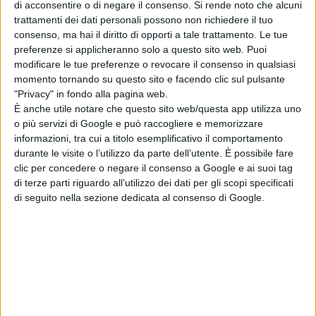
di acconsentire o di negare il consenso.
Si rende noto che alcuni
voce cantata di
Emily Blunt
ne
Il
trattamenti dei dati personali possono non richiedere il tuo
ritorno di Mary Poppins
.
consenso, ma hai il diritto di opporti a tale trattamento. Le tue
preferenze si applicheranno solo a questo sito web. Puoi
Parallelamente porta avanti la sua
modificare le tue preferenze o revocare il consenso in qualsiasi
passione per la musica: dopo due
momento tornando su questo sito e facendo clic sul pulsante
"Privacy" in fondo alla pagina web.
album incisi da giovane, nel
2014
È anche utile notare che questo sito web/questa app utilizza uno
partecipa a
Tale e Quale Show
, che
o più servizi di Google e può raccogliere e memorizzare
vince per due edizioni consecutive,
informazioni, tra cui a titolo esemplificativo il comportamento
avviando anche la carriera televisiva
durante le visite o l’utilizzo da parte dell’utente. È possibile fare
clic per concedere o negare il consenso a Google e ai suoi tag
come conduttrice con programmi
di terze parti riguardo all’utilizzo dei dati per gli scopi specificati
come
Celebration
,
Da qui a un anno
,
di seguito nella sezione dedicata al consenso di Google.
Cinepop
e
Canzone Segreta
.