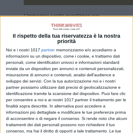
L’immagine scelta quest’anno per
il
Manifesto
raffigura
“una Leonessa
che si libra in alto e ci porge questo
Il rispetto della tua riservatezza è la nostra
anniversario, il 90°
” –
priorità
spiega
Lorenzo Mattotti
–
“Sono 90
Noi e i nostri 1017
partner
memorizziamo e/o accediamo a
gli anni dalla prima edizione della
informazioni su un dispositivo, come i cookie, e trattiamo dati
Mostra e per questo abbiamo voluto
personali, come identificatori univoci e informazioni standard
inviate da un dispositivo per annunci e contenuti personalizzati,
che l’immagine avesse delle linee
misurazione di annunci e contenuti, analisi dell'audience e
classiche, così come classica è
sviluppo dei servizi.
Con la tua autorizzazione noi e i nostri
stata la scelta del fondo oro. Il
partner possiamo utilizzare dati precisi di geolocalizzazione e
colore oro è anche un riferimento ai
identificazione tramite la scansione del dispositivo. Puoi fare clic
per consentire a noi e ai nostri 1017 partner il trattamento per le
manifesti dei primi decenni del
finalità sopra descritte. In alternativa puoi accedere a
Novecento. La Mostra è sempre
informazioni più dettagliate e modificare le tue preferenze prima
stata classica, ma anche
di acconsentire o di negare il consenso.
Si rende noto che alcuni
provocatoria. Qui il Leone, simbolo
trattamenti dei dati personali possono non richiedere il tuo
di potere e forza, si è trasformato in
consenso, ma hai il diritto di opporti a tale trattamento. Le tue