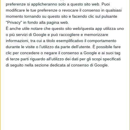
preferenze si applicheranno solo a questo sito web. Puoi
una Leonessa, che ha in sé
modificare le tue preferenze o revocare il consenso in qualsiasi
eleganza e creatività. Dopo 90 anni,
momento tornando su questo sito e facendo clic sul pulsante
il Leone di Venezia, simbolo della
"Privacy" in fondo alla pagina web.
Mostra, è ora diventato una
È anche utile notare che questo sito web/questa app utilizza uno
o più servizi di Google e può raccogliere e memorizzare
Leonessa che vola attraverso la
informazioni, tra cui a titolo esemplificativo il comportamento
storia con energia e leggerezza,
durante le visite o l’utilizzo da parte dell’utente. È possibile fare
simbolo di speranza, lontano
clic per concedere o negare il consenso a Google e ai suoi tag
dall’aggressività e dalla ferocia”.
di terze parti riguardo all’utilizzo dei dati per gli scopi specificati
di seguito nella sezione dedicata al consenso di Google.
Pubblicato
Luglio 24, 2022
in
79° Mostra del Cinema di Venezia
da
La Redazione