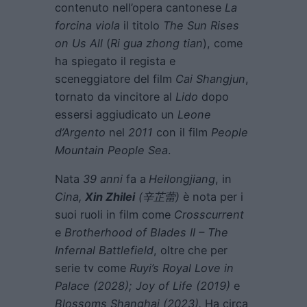
contenuto nell’opera cantonese
La
forcina viola
il titolo
The Sun Rises
on Us All
(
Ri gua zhong tian
), come
ha spiegato il regista e
sceneggiatore del film
Cai Shangjun
,
tornato da vincitore al
Lido
dopo
essersi aggiudicato un
Leone
d’Argento
nel
2011
con il film
People
Mountain People Sea
.
Nata
39 anni
fa a
Heilongjiang
, in
Cina,
Xin Zhilei
(
辛芷蕾
)
è nota per i
suoi ruoli in film come
Crosscurrent
e
Brotherhood of Blades II – The
Infernal Battlefield
, oltre che per
serie tv come
Ruyi’s Royal Love in
Palace (2028);
Joy of Life (2019)
e
Blossoms Shanghai (2023).
Ha circa