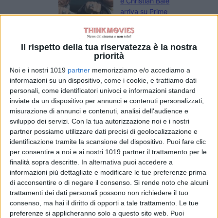
e Christian Bale
arriva su Prime
Video
di Emanuela Giuliani
Primetime: il trailer
Il rispetto della tua riservatezza è la nostra
svela Robert
priorità
Pattinson nel
Noi e i nostri 1019
partner
memorizziamo e/o accediamo a
thriller su To
informazioni su un dispositivo, come i cookie, e trattiamo dati
Catch a Predator
personali, come identificatori univoci e informazioni standard
di Emanuela Giuliani
inviate da un dispositivo per annunci e contenuti personalizzati,
Il CEO di Warner
misurazione di annunci e contenuti, analisi dell'audience e
Bros. Discovery
sviluppo dei servizi.
Con la tua autorizzazione noi e i nostri
esalta Superman:
partner possiamo utilizzare dati precisi di geolocalizzazione e
Man of
identificazione tramite la scansione del dispositivo. Puoi fare clic
Tomorrow:
per consentire a noi e ai nostri 1019 partner il trattamento per le
“Immagini
finalità sopra descritte. In alternativa puoi accedere a
fantastiche”
informazioni più dettagliate e modificare le tue preferenze prima
di Emanuela Giuliani
di acconsentire o di negare il consenso.
Si rende noto che alcuni
Coyote vs Acme:
trattamenti dei dati personali possono non richiedere il tuo
il nuovo trailer e
consenso, ma hai il diritto di opporti a tale trattamento. Le tue
poster del film al
preferenze si applicheranno solo a questo sito web. Puoi