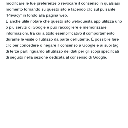
cinema a
modificare le tue preferenze o revocare il consenso in qualsiasi
settembre
momento tornando su questo sito e facendo clic sul pulsante
di La Redazione
"Privacy" in fondo alla pagina web.
Hokum, debutto
È anche utile notare che questo sito web/questa app utilizza uno
da brividi al box
o più servizi di Google e può raccogliere e memorizzare
office: l’horror
informazioni, tra cui a titolo esemplificativo il comportamento
con Adam Scott
durante le visite o l’utilizzo da parte dell’utente. È possibile fare
conquista l’Italia
clic per concedere o negare il consenso a Google e ai suoi tag
di La Redazione
di terze parti riguardo all’utilizzo dei dati per gli scopi specificati
di seguito nella sezione dedicata al consenso di Google.
Chi siamo
Contatti
Privacy Policy
Cookie Policy
Emanuela Giuliani CFGLNMNL77T43L639
Disclaimer