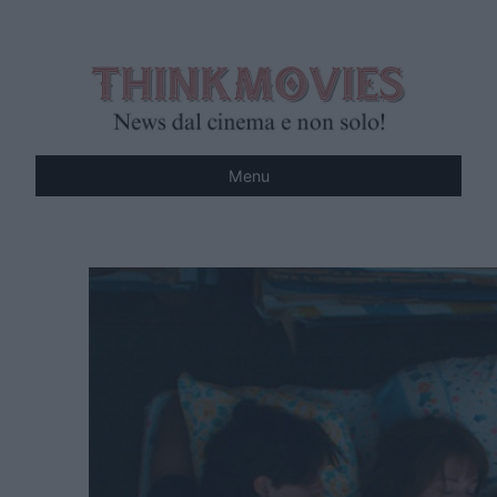
Vai
al
contenuto
Menu